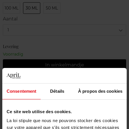
100 ML
30 ML
50 ML
Aantal
1
Levering
Voorradig
In winkelmandje
Gratis levering bij aankoop van min. 55€
Consentement
Détails
À propos des cookies
Gratis retour in je winkelpunt
Gratis verpakking
Ce site web utilise des cookies.
La loi stipule que nous ne pouvons stocker des cookies
sur votre appareil que s’ils sont strictement nécessaires