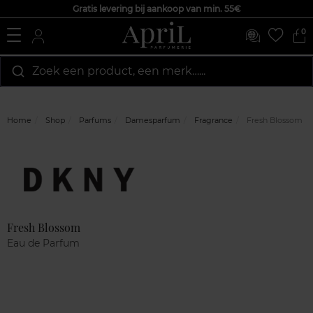
Gratis levering bij aankoop van min. 55€
0
Zoek een product, een merk…...
Home
Shop
Parfums
Damesparfum
Fragrance
Fresh Blossom
Marque
Klantenreviews
Fresh Blossom
Eau de Parfum