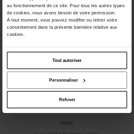
Beschrijving
au fonctionnement de ce site. Pour tous les autres types
de cookies, nous avons besoin de votre permission.
À tout moment, vous pouvez modifier ou retirer votre
Karakteristieken
consentement dans la présente bannière relative aux
cookies.
Review
Beleid inzake klantbeoordelingen
Tout autoriser
Nog iets vergeten ?
Personnaliser
Refuser
DKNY