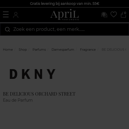
Gratis levering bij aankoop van min. 55€
0
Zoek een product, een merk…...
Home
Shop
Parfums
Damesparfum
Fragrance
BE DELICIOUS O
Marque
Klantenreviews
BE DELICIOUS ORCHARD STREET
Eau de Parfum