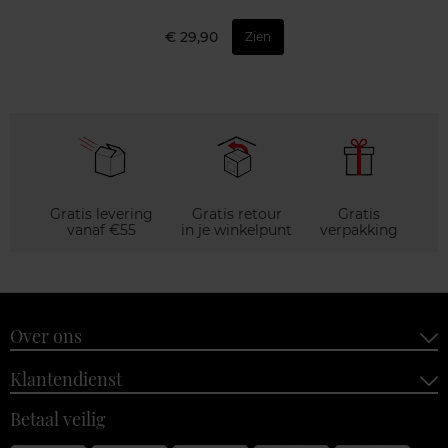
€ 29,90
Zien
Gratis levering
Gratis retour
Gratis
vanaf €55
in je winkelpunt
verpakking
Over ons
Klantendienst
Betaal veilig