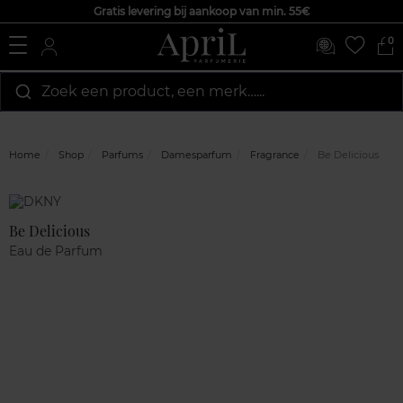
Gratis levering bij aankoop van min. 55€
0
Zoek een product, een merk…...
Home
Shop
Parfums
Damesparfum
Fragrance
Be Delicious
Marque
Klantenreviews
Be Delicious
Eau de Parfum