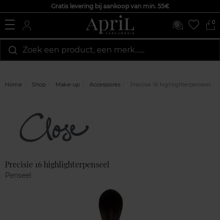
Gratis levering bij aankoop van min. 55€
0
Zoek een product, een merk…...
Home
Shop
Make-up
Accessoires
Precisie 16 highlighterpenseel
Marque
Klantenreviews
Precisie 16 highlighterpenseel
Penseel