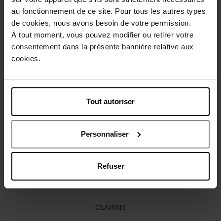
au fonctionnement de ce site. Pour tous les autres types
Gebruiksadvies
de cookies, nous avons besoin de votre permission.
À tout moment, vous pouvez modifier ou retirer votre
consentement dans la présente bannière relative aux
Karakteristieken
cookies.
Review
Beleid inzake klantbeoordelingen
Tout autoriser
Nog iets vergeten ?
Personnaliser
Refuser
CLARINS