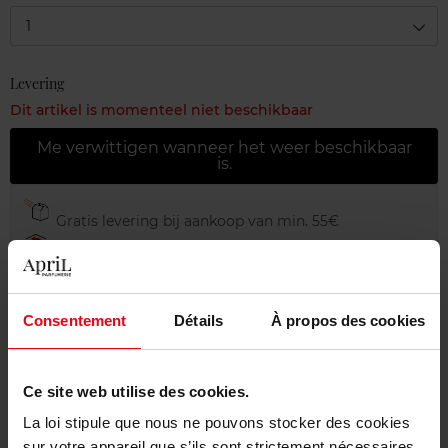
1
Levering
Dit artikel is momenteel niet beschikbaar
Me verwittigen wanneer het weer beschikbaar
is.
Gratis levering bij aankoop van min. 55€
Gratis retour in je winkelpunt
Gratis verpakking
Consentement
Détails
À propos des cookies
Ce site web utilise des cookies.
Beschrijving
La loi stipule que nous ne pouvons stocker des cookies
sur votre appareil que s’ils sont strictement nécessaires