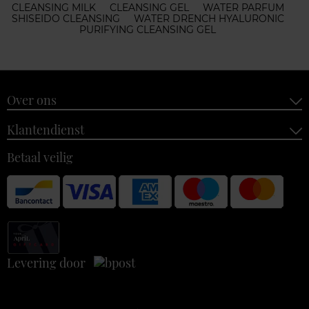
CLEANSING MILK
CLEANSING GEL
WATER PARFUM
SHISEIDO CLEANSING
WATER DRENCH HYALURONIC
PURIFYING CLEANSING GEL
Over ons
Klantendienst
Betaal veilig
Levering door