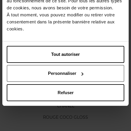
au fonctionnement de ce site. Pour tous les autres types
de cookies, nous avons besoin de votre permission.
Gebruiksadvies
À tout moment, vous pouvez modifier ou retirer votre
consentement dans la présente bannière relative aux
Karakteristieken
cookies.
Nog iets vergeten ?
Tout autoriser
Personnaliser
Refuser
CHANEL
ROUGE COCO GLOSS