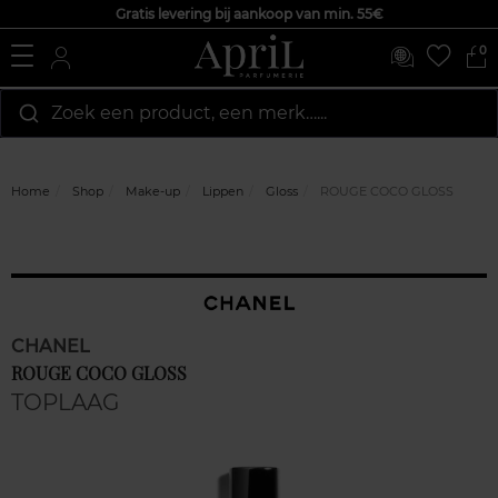
Gratis levering bij aankoop van min. 55€
0
Zoek een product, een merk…...
Home
Shop
Make-up
Lippen
Gloss
ROUGE COCO GLOSS
CHANEL
ROUGE COCO GLOSS
TOPLAAG