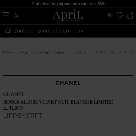
Gratis levering bij aankoop van min. 55€
0
Zoek een product, een merk…...
Home
Shop
Make-up
Lippen
Lippenstift
ROUGE ALLURE VELVET 
CHANEL
ROUGE ALLURE VELVET NUIT BLANCHE LIMITED
EDITION
LIPPENSTIFT