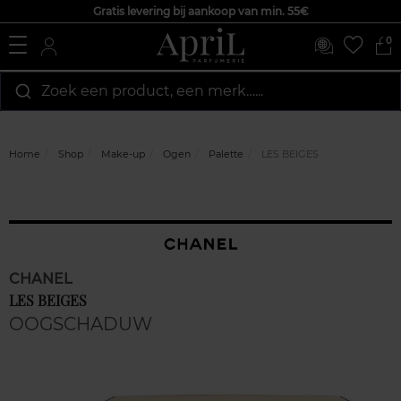
Gratis levering bij aankoop van min. 55€
0
Zoek een product, een merk…...
Home
Shop
Make-up
Ogen
Palette
LES BEIGES
CHANEL
LES BEIGES
OOGSCHADUW