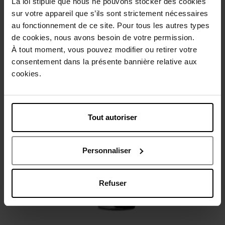
La loi stipule que nous ne pouvons stocker des cookies
sur votre appareil que s’ils sont strictement nécessaires
au fonctionnement de ce site. Pour tous les autres types
Beschrijving
de cookies, nous avons besoin de votre permission.
À tout moment, vous pouvez modifier ou retirer votre
consentement dans la présente bannière relative aux
Gebruiksadvies
cookies.
Karakteristieken
Tout autoriser
Nog iets vergeten ?
Personnaliser
Refuser