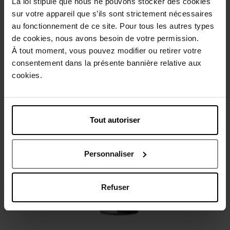
La loi stipule que nous ne pouvons stocker des cookies
sur votre appareil que s’ils sont strictement nécessaires
au fonctionnement de ce site. Pour tous les autres types
Beschrijving
de cookies, nous avons besoin de votre permission.
À tout moment, vous pouvez modifier ou retirer votre
consentement dans la présente bannière relative aux
Gebruiksadvies
cookies.
Karakteristieken
Tout autoriser
Nog iets vergeten ?
Personnaliser
Refuser