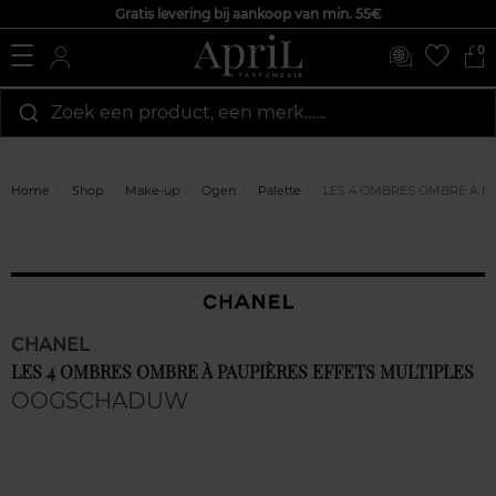
Gratis levering bij aankoop van min. 55€
0
Zoek een product, een merk…...
Home
Shop
Make-up
Ogen
Palette
LES 4 OMBRES OMBRE À PA
CHANEL
LES 4 OMBRES OMBRE À PAUPIÈRES EFFETS MULTIPLES
OOGSCHADUW