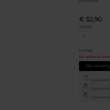
PRIMER
€ 52,90
Aantal
1
Levering
Dit artikel is mo
Me verwitti
Gratis leve
Gratis retou
Gratis verp