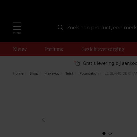
MENU
Nieuw
Parfums
Gezichtsverzorging
Gratis levering bij aanko
Home
Shop
Make-up
Teint
Foundation
LE BLANC DE CHA