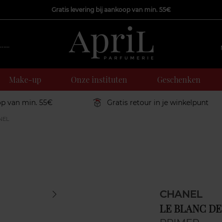
Gratis levering bij aankoop van min. 55€
Make-up
Onze instituten
Geschenken
op van min. 55€
Gratis retour in je winkelpunt
NEL
CHANEL
LE BLANC D