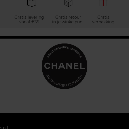
Gratis levering
Gratis retour
Gratis
vanaf €55
in je winkelpunt
verpakking
enst