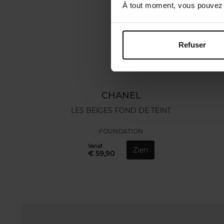
À tout moment, vous pouvez m
Refuser
CHANEL
LES BEIGES FOND DE TEINT
FOUNDATION
Vanaf
Zien
€ 59,90