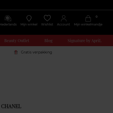
0
Nederlands
Mijn winkel
Wishlist
Account
Mijn winkelmandje
Beauty Outlet
Blog
Signature by ApriL
Gratis verpakking
E CHANEL