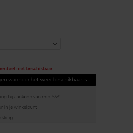
menteel niet beschikbaar
gen wanneer het weer beschikbaar is.
ring bij aankoop van min. 55€
r in je winkelpunt
akking