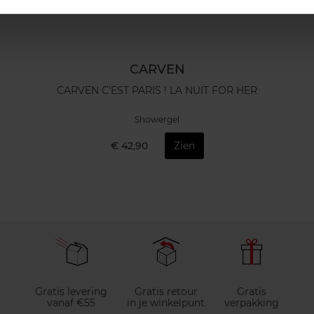
CARVEN
CARVEN C'EST PARIS ! LA NUIT FOR HER
Showergel
€ 42,90
Zien
Gratis levering
Gratis retour
Gratis
vanaf €55
in je winkelpunt
verpakking