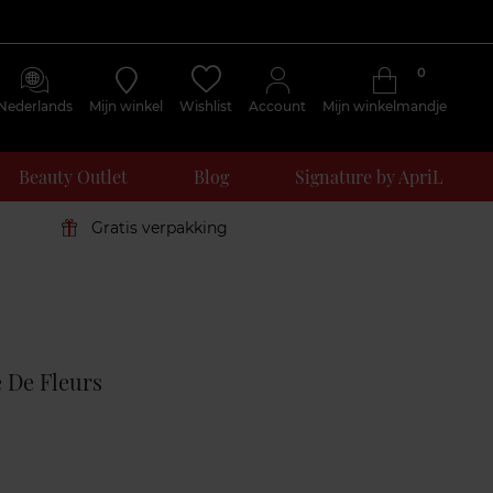
0
Nederlands
Mijn winkel
Wishlist
Account
Mijn winkelmandje
Beauty Outlet
Blog
Signature by ApriL
Gratis verpakking
Klantenreviews
 De Fleurs