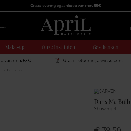
Gratis levering bij aankoop van min. 55€
Make-up
Onze instituten
Geschenken
op van min. 55€
Gratis retour in je winkelpunt
lle De Fleurs
Marque
Dans Ma Bulle
Showergel
€ 39,50