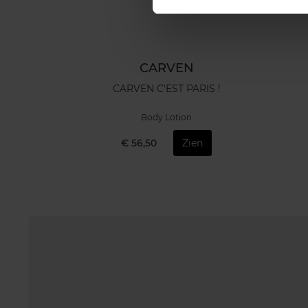
CARVEN
CARVEN C'EST PARIS !
Body Lotion
€ 56,50
Zien