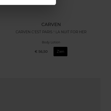
CARVEN
CARVEN C'EST PARIS ! LA NUIT FOR HER
Body Lotion
€ 56,50
Zien