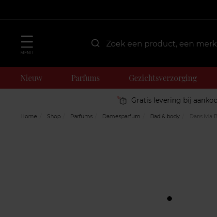
MENU
Nieuw
Parfums
Gezichtsverzorging
Gratis levering bij aanko
Home
Shop
Parfums
Damesparfum
Bad & body
Dans Ma Bu