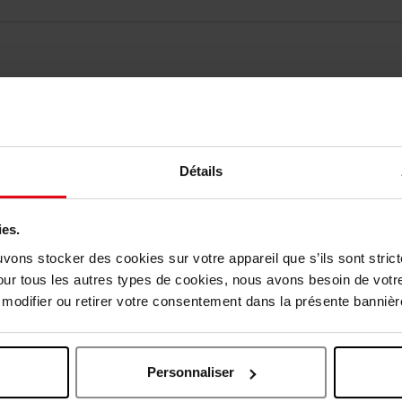
elingen
Nog iets vergeten ?
Détails
ies.
uvons stocker des cookies sur votre appareil que s’ils sont stri
our tous les autres types de cookies, nous avons besoin de votr
odifier ou retirer votre consentement dans la présente bannière
Personnaliser