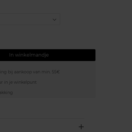
In winkelmandje
ring bij aankoop van min. 55€
r in je winkelpunt
akking