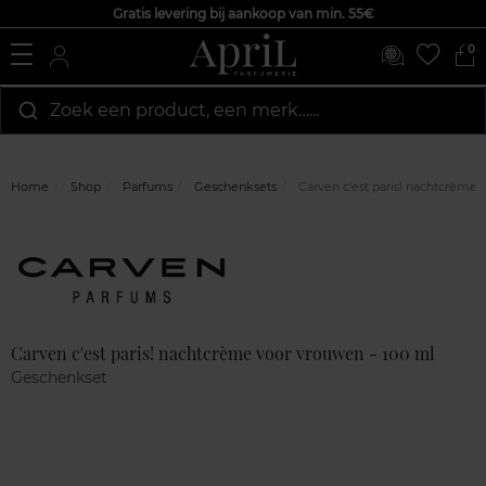
Gratis levering bij aankoop van min. 55€
0
Zoek een product, een merk…...
Home
Shop
Parfums
Geschenksets
Carven c'est paris! nachtcrème 
Marque
Klantenreviews
Carven c'est paris! nachtcrème voor vrouwen - 100 ml
Geschenkset