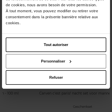
Karakteristieken
de cookies, nous avons besoin de votre permission.
À tout moment, vous pouvez modifier ou retirer votre
consentement dans la présente bannière relative aux
Review
Beleid inzake klantbeoordelingen
cookies.
Nog iets vergeten ?
Tout autoriser
Personnaliser
Refuser
CARVEN
Carven c'est paris! nacht set voor mannen - 50 ml
Geschenkset