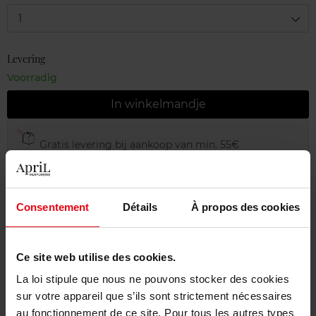
1
Levering
Voorradig
In winkelmandje
Gratis levering bij aankoop van min. 55€
Gratis retour in je winkelpunt
Gratis verpakking
Consentement
Détails
À propos des cookies
Ce site web utilise des cookies.
Beschrijving
La loi stipule que nous ne pouvons stocker des cookies
sur votre appareil que s’ils sont strictement nécessaires
au fonctionnement de ce site. Pour tous les autres types