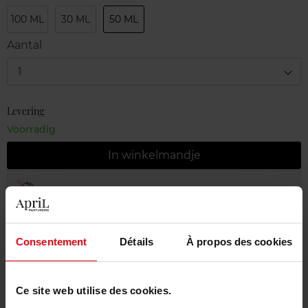
100 ML
30 ML
50 ML
Aantal
1
Levering
Voorradig
In winkelmandje
Gratis levering bij aankoop van min. 55€
Gratis retour in je winkelpunt
Consentement
Détails
À propos des cookies
Gratis verpakking
Ce site web utilise des cookies.