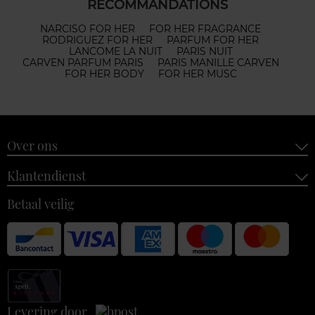
RECOMMANDATIONS
NARCISO FOR HER
FOR HER FRAGRANCE
RODRIGUEZ FOR HER
PARFUM FOR HER
LANCOME LA NUIT
PARIS NUIT
CARVEN PARFUM PARIS
PARIS MANILLE CARVEN
FOR HER BODY
FOR HER MUSC
Over ons
Klantendienst
Betaal veilig
Levering door