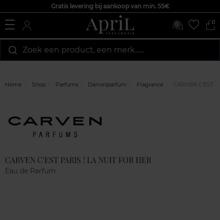
Gratis levering bij aankoop van min. 55€
0
Zoek een product, een merk…...
Home
Shop
Parfums
Damesparfum
Fragrance
CARVEN C'EST PA
Marque
Klantenreviews
CARVEN C'EST PARIS ! LA NUIT FOR HER
Eau de Parfum