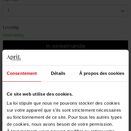
1
Levering
Voorradig
In winkelmandje
Gratis levering bij aankoop van min. 55€
Gratis retour in je winkelpunt
Consentement
Détails
À propos des cookies
Gratis verpakking
Ce site web utilise des cookies.
La loi stipule que nous ne pouvons stocker des cookies
sur votre appareil que s’ils sont strictement nécessaires
Beschrijving
au fonctionnement de ce site. Pour tous les autres types
de cookies, nous avons besoin de votre permission.