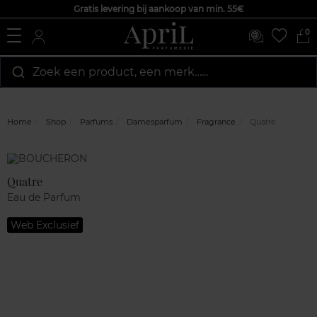
Gratis levering bij aankoop van min. 55€
0
Zoek een product, een merk…...
Home
Shop
Parfums
Damesparfum
Fragrance
Quatre
Marque
Klantenreviews
Quatre
Eau de Parfum
Web Exclusief