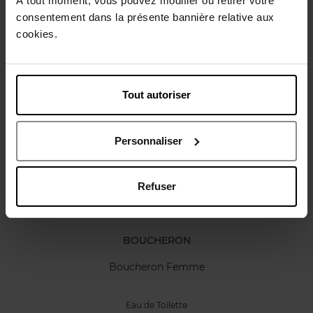
À tout moment, vous pouvez modifier ou retirer votre
Karakteristieken
consentement dans la présente bannière relative aux
cookies.
Review
Beleid inzake klantbeoordelingen
Tout autoriser
Nog iets vergeten ?
Web Exclusief
Personnaliser
Refuser
BOUCHERON
Boucheron Femme
Eau de Toilette