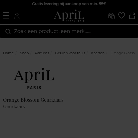
Gratis levering bij aankoop van min. 55€
0
Zoek een product, een merk…...
Home
Shop
Parfums
Geuren voor thuis
Kaarsen
Orange Blossom
Marque
Klantenreviews
Orange Blossom Geurkaars
Geurkaars