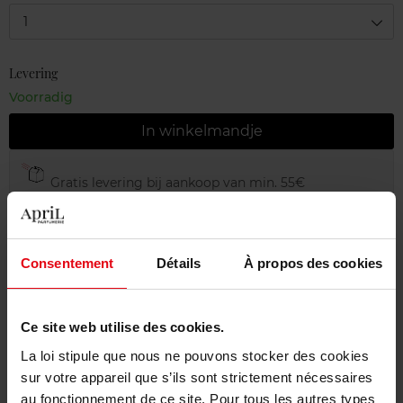
1
Levering
Voorradig
In winkelmandje
Gratis levering bij aankoop van min. 55€
Gratis retour in je winkelpunt
Gratis verpakking
Consentement
Détails
À propos des cookies
Ce site web utilise des cookies.
Beschrijving
La loi stipule que nous ne pouvons stocker des cookies
sur votre appareil que s’ils sont strictement nécessaires
au fonctionnement de ce site. Pour tous les autres types