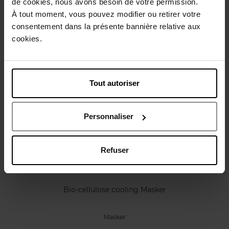
de cookies, nous avons besoin de votre permission.
Karakteristieken
À tout moment, vous pouvez modifier ou retirer votre
consentement dans la présente bannière relative aux
Review
cookies.
Beleid inzake klantbeoordelingen
Nog iets vergeten ?
Tout autoriser
Personnaliser
Refuser
APRIL
Bio-cellulose cooling Masker
Masker