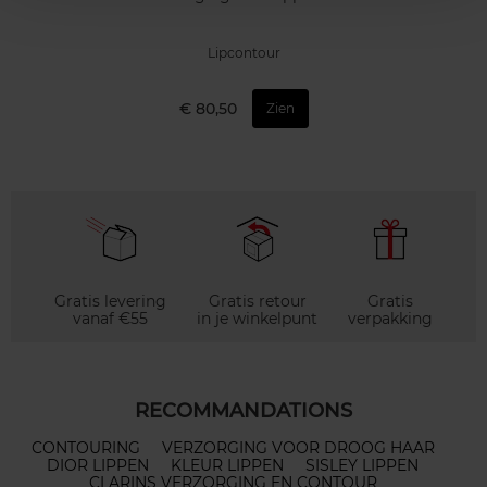
Lipcontour
€ 80,50
Zien
Gratis levering
Gratis retour
Gratis
vanaf €55
in je winkelpunt
verpakking
RECOMMANDATIONS
CONTOURING
VERZORGING VOOR DROOG HAAR
DIOR LIPPEN
KLEUR LIPPEN
SISLEY LIPPEN
CLARINS VERZORGING EN CONTOUR