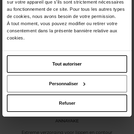
sur votre appareil que s’ils sont strictement nécessaires
Gebruiksadvies
au fonctionnement de ce site. Pour tous les autres types
de cookies, nous avons besoin de votre permission.
À tout moment, vous pouvez modifier ou retirer votre
Karakteristieken
consentement dans la présente bannière relative aux
cookies.
Review
Beleid inzake klantbeoordelingen
Nog iets vergeten ?
Tout autoriser
Personnaliser
Refuser
ANNAYAKE
Extreme verzorging voor lippen en contour