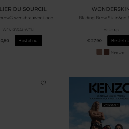
LIER DU SOURCIL
WONDERSKI
brow® wenkbrauwpotlood
Blading Brow Stain&go
WENKBRAUWEN
Make-up
20,50
Bestel nu!
€ 27,90
Bestel n
Meer zien