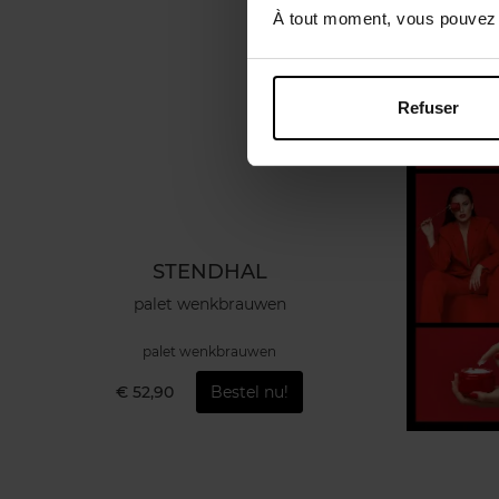
À tout moment, vous pouvez m
Refuser
STENDHAL
palet wenkbrauwen
palet wenkbrauwen
€ 52,90
Bestel nu!