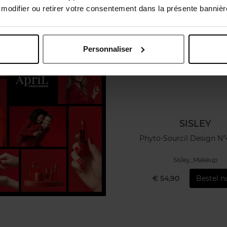
odifier ou retirer votre consentement dans la présente bannière
Personnaliser
SISLEY
Phyto-Sourcil Design N
Sisley_Makeup
€ 54,90
Bestel n