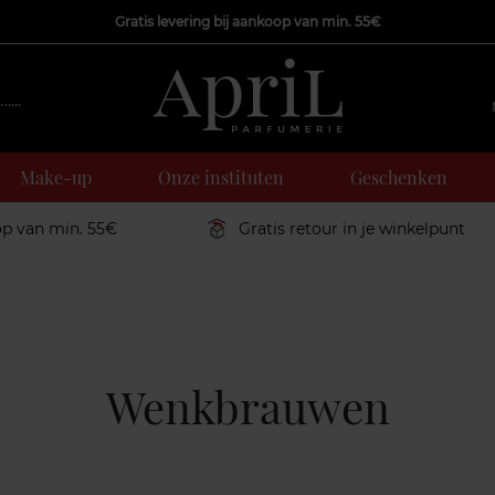
Gratis levering bij aankoop van min. 55€
Make-up
Onze instituten
Geschenken
op van min. 55€
Gratis retour in je winkelpunt
Wenkbrauwen