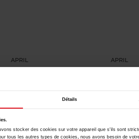
APRIL
APRIL
Wenkbrauwpalet
Wenkbrauwpalet
WENKBRAUWEN
WENKBRAUWEN
17,50
Bestel nu!
€ 17,50
Bestel nu
Détails
ies.
uvons stocker des cookies sur votre appareil que s’ils sont stri
our tous les autres types de cookies, nous avons besoin de votr