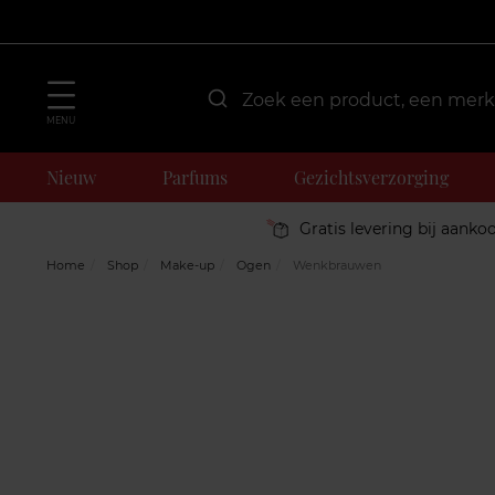
MENU
Nieuw
Parfums
Gezichtsverzorging
Gratis levering bij aanko
Home
Shop
Make-up
Ogen
Wenkbrauwen