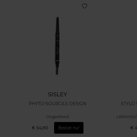
SISLEY
PHYTO-SOURCILS DESIGN
STYLO
Oogpotlood
LANGHOU
€ 54,90
Bestel nu!
€ 