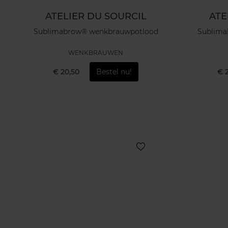
ATELIER DU SOURCIL
ATE
Sublimabrow® wenkbrauwpotlood
Sublima
WENKBRAUWEN
€ 20,50
Bestel nu!
€ 