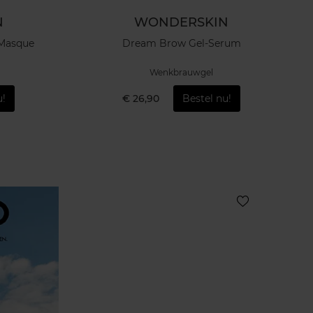
N
WONDERSKIN
 Masque
Dream Brow Gel-Serum
Wenkbrauwgel
u!
€ 26,90
Bestel nu!