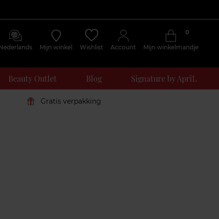
0
Nederlands
Mijn winkel
Wishlist
Account
Mijn winkelmandje
Beauty Outlet
Blog
Signature by ApriL
Gratis verpakking