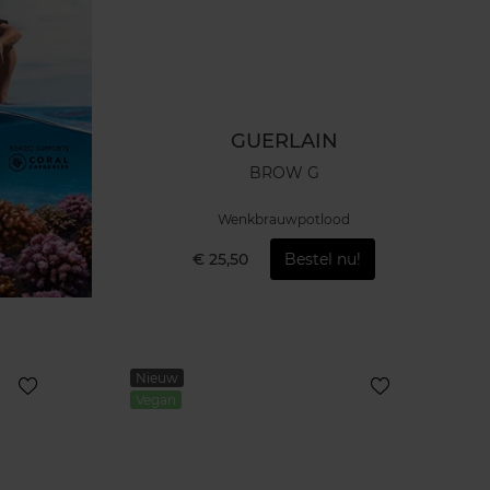
GUERLAIN
BROW G
Wenkbrauwpotlood
€ 25,50
Bestel nu!
Nieuw
Vegan