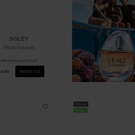
SISLEY
Phyto-Sourcils
Wenkbrauwpotlood
54,90
Bestel nu!
Nieuw
Vegan