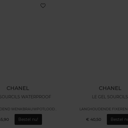
CHANEL
CHANEL
 SOURCILS WATERPROOF
LE GEL SOURCIL
DEND WENKBRAUWPOTLOOD
LANGHOUDENDE FIXEREN
VOOR DEFINITIE
45,90
Bestel nu!
€ 40,50
Bestel n