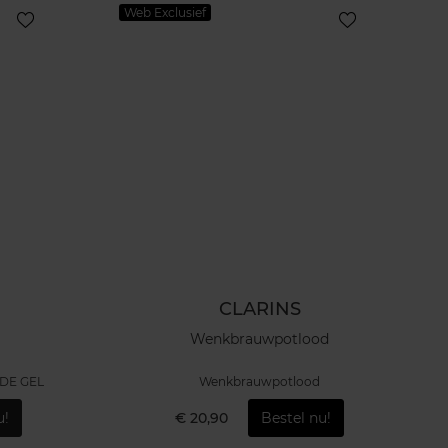
Web Exclusief
CLARINS
S
Wenkbrauwpotlood
DE GEL
Wenkbrauwpotlood
u!
€ 20,90
Bestel nu!