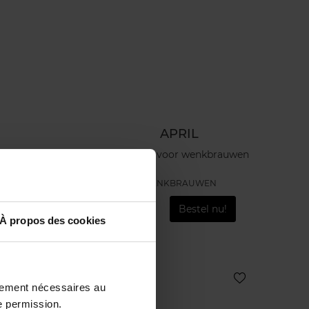
APRIL
Fixeergel voor wenkbrauwen
WENKBRAUWEN
!
€ 12,50
Bestel nu!
À propos des cookies
Web Exclusief
ctement nécessaires au
e permission.