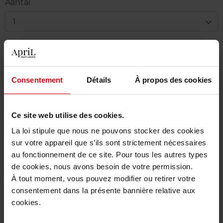
Aantal
1
Levering
Dit artikel is momenteel niet beschikbaar
Consentement
Détails
À propos des cookies
Me verwittigen wanneer het weer beschikbaar
is.
Ce site web utilise des cookies.
Gratis levering bij aankoop van min. 55€
La loi stipule que nous ne pouvons stocker des cookies
Gratis retour in je winkelpunt
sur votre appareil que s’ils sont strictement nécessaires
Gratis verpakking
au fonctionnement de ce site. Pour tous les autres types
de cookies, nous avons besoin de votre permission.
À tout moment, vous pouvez modifier ou retirer votre
consentement dans la présente bannière relative aux
cookies.
Beschrijving