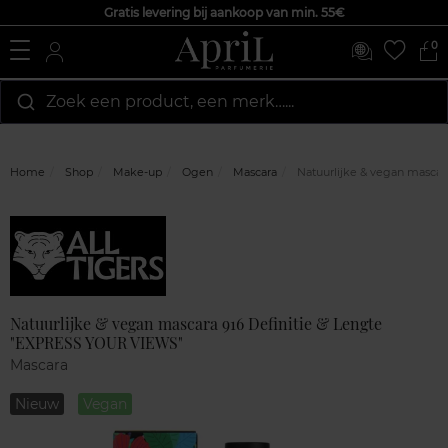
Gratis levering bij aankoop van min. 55€
0
Zoek een product, een merk…...
Home
Shop
Make-up
Ogen
Mascara
Natuurlijke & vegan mascar
Marque
Klantenreviews
Natuurlijke & vegan mascara 916 Definitie & Lengte
"EXPRESS YOUR VIEWS"
Mascara
Nieuw
Vegan