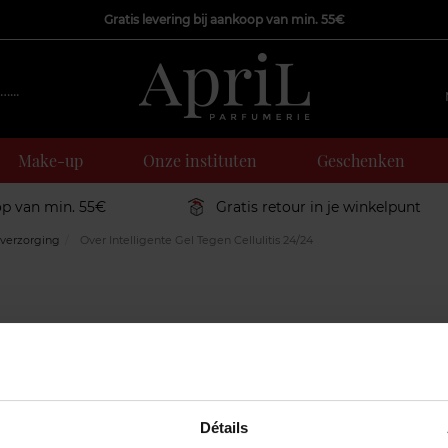
Gratis levering bij aankoop van min. 55€
Make-up
Onze instituten
Geschenken
op van min. 55€
Gratis retour in je winkelpunt
verzorging
Over Intelligente Gel Tegen Cellulitis 24/24
Détails