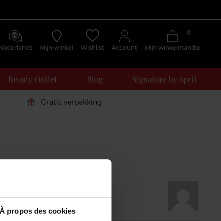
0
Nederlands
Mijn winkel
Wishlist
Account
Mijn winkelmandje
Beauty Outlet
Blog
Signature by ApriL
Gratis verpakking
À propos des cookies