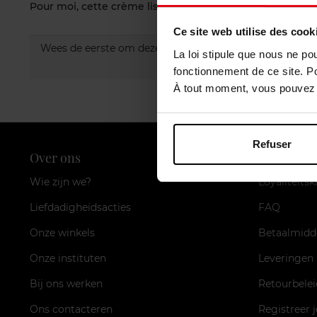
Pour moi, cette crème lisse bien la peau, laisse une sens
Ce site web utilise des cook
Wees de eerste om deze commentaar te evalueren.
La loi stipule que nous ne po
fonctionnement de ce site. P
À tout moment, vous pouvez m
Refuser
Over ons
Klantendi
Wie zijn we?
Loyaliteitsk
Liefdadigheidsacties
FAQ
Onze winkels
Betaalmidd
Onze instituten
Leveringen
Bij ons werken
Retourbelei
Ons contacteren
Registreer 