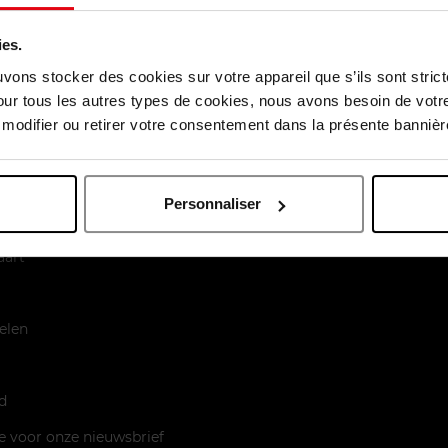
ation de fraîcheur, bien agréable.
ies.
uvons stocker des cookies sur votre appareil que s’ils sont stri
our tous les autres types de cookies, nous avons besoin de votr
odifier ou retirer votre consentement dans la présente bannière
Personnaliser
enst
aart
elen
d
je voor onze nieuwsbrief