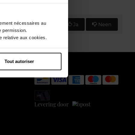
ctement nécessaires au
Vind u deze mening nuttig?
Ja
Neen
e permission.
 relative aux cookies.
Tout autoriser
Betaal veilig
Levering door