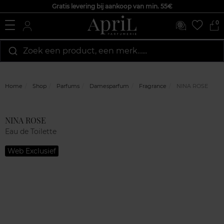
Gratis levering bij aankoop van min. 55€
0
Zoek een product, een merk…...
Home
Shop
Parfums
Damesparfum
Fragrance
NINA ROSE
Klantenreviews
NINA ROSE
Eau de Toilette
Web Exclusief