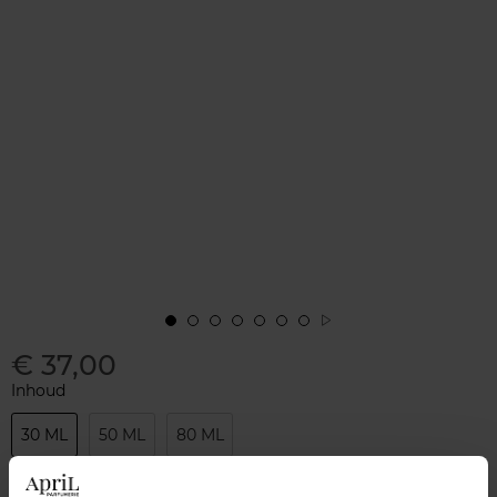
€ 37,00
Inhoud
30 ML
50 ML
80 ML
Aantal