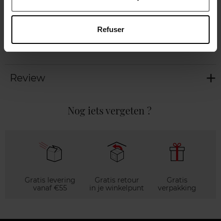
Gebruiksadvies
Refuser
Karakteristieken
Review
Nog iets vergeten ?
Gratis levering
Gratis retour
Gratis
vanaf €55
in je winkelpunt
verpakking