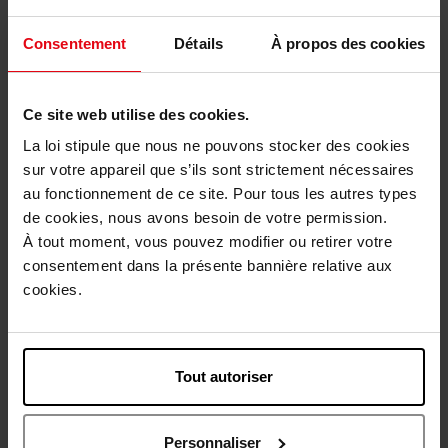
1
Consentement
Détails
À propos des cookies
Levering
Dit artikel is momenteel niet beschikbaar
Ce site web utilise des cookies.
Me verwittigen wanneer het weer beschikbaar
La loi stipule que nous ne pouvons stocker des cookies
is.
sur votre appareil que s’ils sont strictement nécessaires
au fonctionnement de ce site. Pour tous les autres types
Gratis levering bij aankoop van min. 55€
de cookies, nous avons besoin de votre permission.
À tout moment, vous pouvez modifier ou retirer votre
Gratis retour in je winkelpunt
consentement dans la présente bannière relative aux
Gratis verpakking
cookies.
Tout autoriser
Beschrijving
Personnaliser