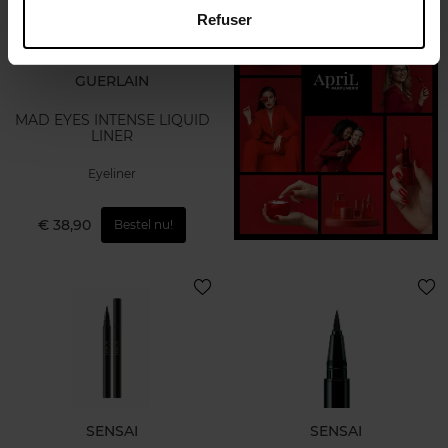
Refuser
GUERLAIN
MAD EYES INTENSE LIQUID
LINER
Eyeliner
€ 38,90
Bestel nu!
SENSAI
SENSAI