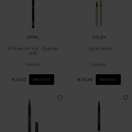
APRIL
SISLEY
All Eyes on You - Eyeliner
Ligne Noire
stift
Eyeliner
Eyeliner
€ 12,50
€ 53,90
Bestel nu!
Bestel nu!