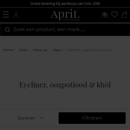
Gratis levering bij aankoop van min. 55€
0
Zoek een product, een merk…...
Home
Shop
Make-up
Ogen
Eyeliner, oogpotlood & khôl
Eyeliner, oogpotlood & khôl
Filtreren
Sorteren