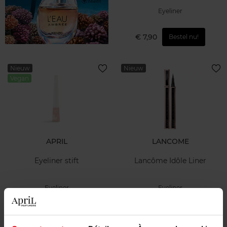
Eyeliner
€ 7,90
Bestel nu!
Nieuw
Nieuw
Vegan
APRIL
LANCOME
Eyeliner stift
Lancôme Idôle Liner
Eyeliner
Eyeliner
€ 13,50
€ 39,90
Bestel nu!
Bestel nu!