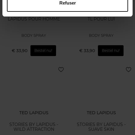
Refuser
TED LAPIDUS
TED LAPIDUS
LAPIDUS POUR HOMME
TL POUR LUI
BODY SPRAY
BODY SPRAY
€ 33,90
€ 33,90
Bestel nu!
Bestel nu!
TED LAPIDUS
TED LAPIDUS
STORIES BY LAPIDUS -
STORIES BY LAPIDUS -
WILD ATTRACTION
SUAVE SKIN