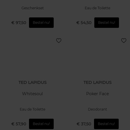
Geschenkset
Eau de Toilette
€ 97,50
€ 54,50
Bestel nu!
Bestel nu!
TED LAPIDUS
TED LAPIDUS
Whitesoul
Poker Face
Eau de Toilette
Deodorant
€ 57,90
€ 37,50
Bestel nu!
Bestel nu!