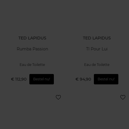
TED LAPIDUS
TED LAPIDUS
Rumba Passion
Tl Pour Lui
Eau de Toilette
Eau de Toilette
€ 112,90
€ 94,90
Bestel nu!
Bestel nu!