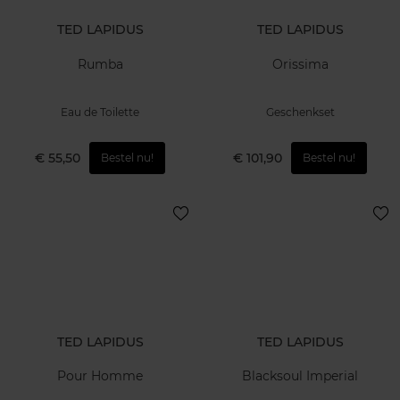
TED LAPIDUS
TED LAPIDUS
Rumba
Orissima
Eau de Toilette
Geschenkset
€ 55,50
€ 101,90
Bestel nu!
Bestel nu!
TED LAPIDUS
TED LAPIDUS
Pour Homme
Blacksoul Imperial