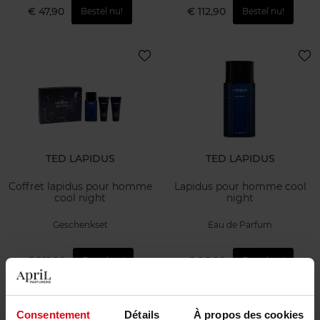
€ 47,90
€ 112,90
Bestel nu!
Bestel nu!
TED LAPIDUS
TED LAPIDUS
Coffret lapidus pour homme
Lapidus pour homme cool
cool night
night
Geschenkset
Eau de Parfum
€ 101,90
€ 96,90
Bestel nu!
Bestel nu!
Consentement
Détails
À propos des cookies