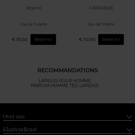
Altamir
FANTASME
Eau de Toilette
Eau de Toilette
€ 93,50
€ 112,90
Bestel nu!
Bestel nu!
RECOMMANDATIONS
LAPIDUS POUR HOMME
PARFUM HOMME TED LAPIDUS
Over ons
Klantendienst