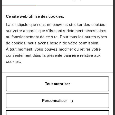
Ce site web utilise des cookies.
La loi stipule que nous ne pouvons stocker des cookies
sur votre appareil que s’ils sont strictement nécessaires
TED LAPIDUS
TED LAPIDUS
au fonctionnement de ce site. Pour tous les autres types
RUMBA FEVER
RUMBA
de cookies, nous avons besoin de votre permission.
À tout moment, vous pouvez modifier ou retirer votre
consentement dans la présente bannière relative aux
Eau de Toilette
BODY SPRAY
cookies.
€ 112,90
€ 33,90
Bestel nu!
Bestel nu!
Tout autoriser
Personnaliser