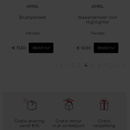
APRIL
APRIL
Blushpenseel
Waaierpenseel voor
Highlighter
Penseel
Penseel
€ 13,50
€ 10,50
Bestel nu!
Bestel nu!
«
‹
1
2
3
4
5
6
7
...
›
»
Gratis levering
Gratis retour
Gratis
vanaf €55
in je winkelpunt
verpakking