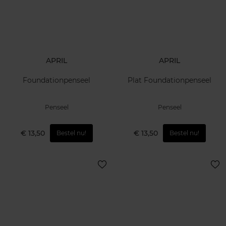
APRIL
APRIL
Foundationpenseel
Plat Foundationpenseel
Penseel
Penseel
€ 13,50
€ 13,50
Bestel nu!
Bestel nu!