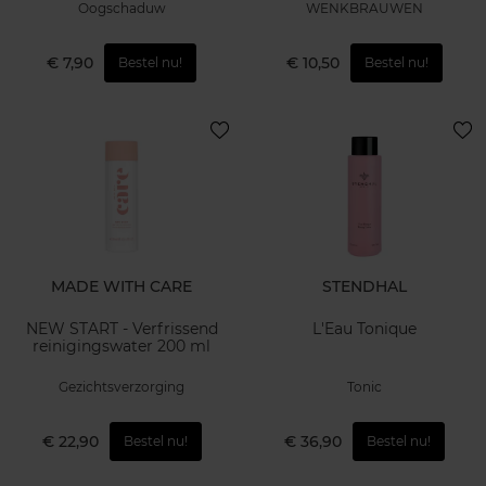
Oogschaduw
WENKBRAUWEN
€ 7,90
€ 10,50
Bestel nu!
Bestel nu!
MADE WITH CARE
STENDHAL
NEW START - Verfrissend
L'Eau Tonique
reinigingswater 200 ml
Gezichtsverzorging
Tonic
€ 22,90
€ 36,90
Bestel nu!
Bestel nu!