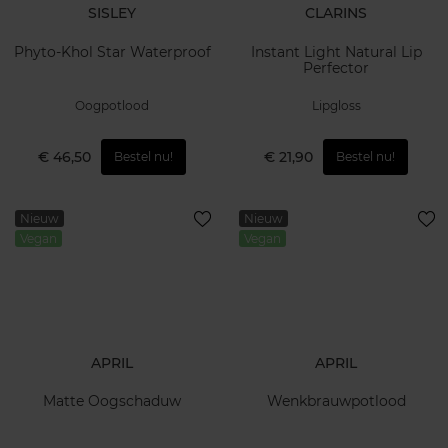
SISLEY
CLARINS
Phyto-Khol Star Waterproof
Instant Light Natural Lip
Perfector
Oogpotlood
Lipgloss
€ 46,50
€ 21,90
Bestel nu!
Bestel nu!
Nieuw
Nieuw
Vegan
Vegan
APRIL
APRIL
Matte Oogschaduw
Wenkbrauwpotlood