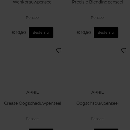
Wenkbrauwpenseel
Precisie Blendingpenseel
Penseel
Penseel
€ 10,50
€ 10,50
Bestel nu!
Bestel nu!
APRIL
APRIL
Crease Oogschaduwpenseel
Oogschaduwpenseel
Penseel
Penseel