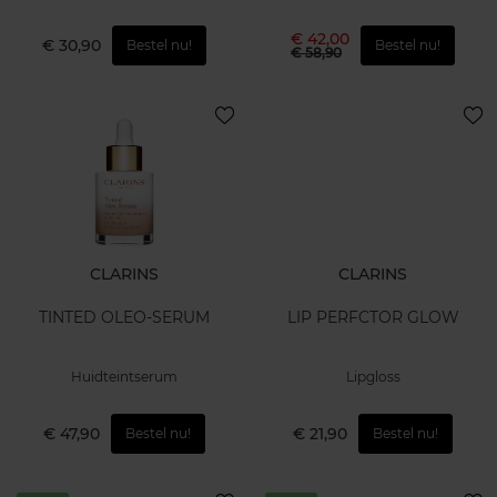
€ 42,00
€ 30,90
Bestel nu!
Bestel nu!
€ 58,90
CLARINS
CLARINS
TINTED OLEO-SERUM
LIP PERFCTOR GLOW
Huidteintserum
Lipgloss
€ 47,90
€ 21,90
Bestel nu!
Bestel nu!