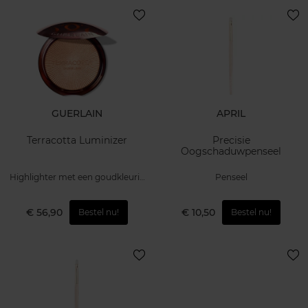
GUERLAIN
APRIL
Terracotta Luminizer
Precisie
Oogschaduwpenseel
Highlighter met een goudkleurig
Penseel
glow-effect
€ 56,90
€ 10,50
Bestel nu!
Bestel nu!