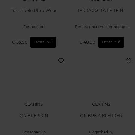
Teint Idole Ultra Wear
TERRACOTTA LE TEINT
Foundation
Perfectionerende foundation
voor een natuurlijke, gezond
stralende teint
€ 55,90
€ 48,90
Bestel nu!
Bestel nu!
CLARINS
CLARINS
OMBRE SKIN
OMBRE 4 KLEUREN
Oogschaduw
Oogschaduw