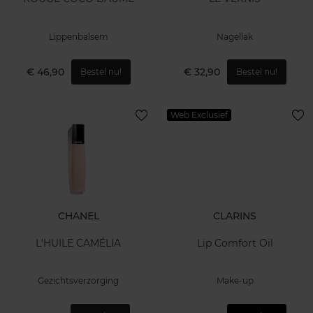
Lippenbalsem
Nagellak
€ 46,90
€ 32,90
Bestel nu!
Bestel nu!
Web Exclusief
CHANEL
CLARINS
L'HUILE CAMÉLIA
Lip Comfort Oil
Gezichtsverzorging
Make-up