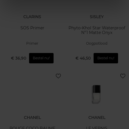
CLARINS
SISLEY
SOS Primer
Phyto-Khol Star Waterproof
N°1 Matte Onyx
Primer
Oogpotlood
€ 36,90
€ 46,50
Bestel nu!
Bestel nu!
CHANEL
CHANEL
ROUGE COCO BAUME
LE VERNIS