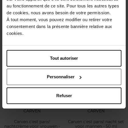
au fonctionnement de ce site. Pour tous les autres types
JACADI
CARVEN
de cookies, nous avons besoin de votre permission.
À tout moment, vous pouvez modifier ou retirer votre
Eau de toilette
Carven c'est paris!
consentement dans la présente bannière relative aux
mademoiselle petite libellule
nachtcrème voor vrouwen -
100ml
50 ml
cookies.
Eau de Toilette
Geschenkset
€ 27,90
€ 100,90
Bestel nu!
Bestel nu!
Tout autoriser
Personnaliser
Refuser
CARVEN
CARVEN
Carven c'est paris!
Carven c'est paris! nacht set
nachtcrème voor vrouwen -
voor mannen - 50 ml