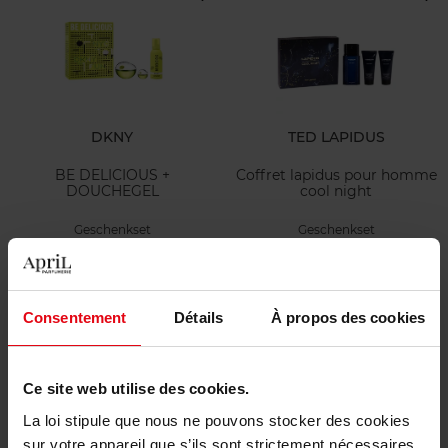
DKNY
TED LAPIDUS
BE DELICIOUS +
Coffret lapidus pour homme
DOUCHEGEL
cool night
Geschenkset
Geschenkset
€ 89,50
€ 101,90
Bestel nu!
Bestel nu!
Consentement
Détails
À propos des cookies
Ce site web utilise des cookies.
La loi stipule que nous ne pouvons stocker des cookies
sur votre appareil que s’ils sont strictement nécessaires