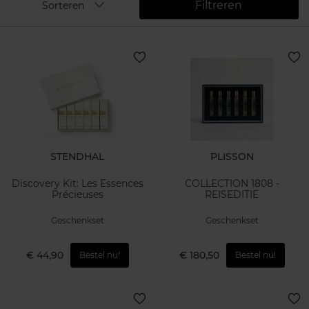
Filtreren
Sorteren
STENDHAL
PLISSON
Discovery Kit: Les Essences
COLLECTION 1808 -
Précieuses
REISEDITIE
Geschenkset
Geschenkset
€ 44,90
€ 180,50
Bestel nu!
Bestel nu!