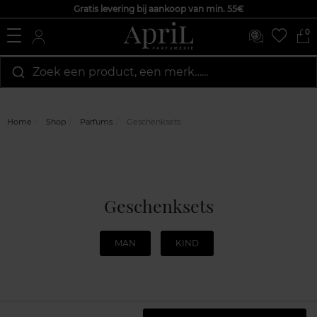
Gratis levering bij aankoop van min. 55€
0
Zoek een product, een merk…...
Home
Shop
Parfums
Geschenksets
Geschenksets
MAN
KIND