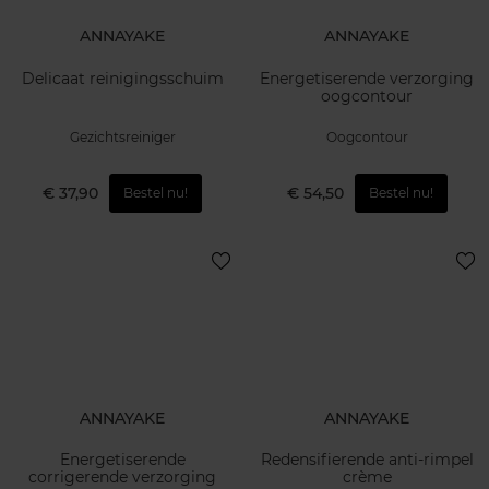
ANNAYAKE
ANNAYAKE
Delicaat reinigingsschuim
Energetiserende verzorging
oogcontour
Gezichtsreiniger
Oogcontour
€ 37,90
€ 54,50
Bestel nu!
Bestel nu!
ANNAYAKE
ANNAYAKE
Energetiserende
Redensifierende anti-rimpel
corrigerende verzorging
crème