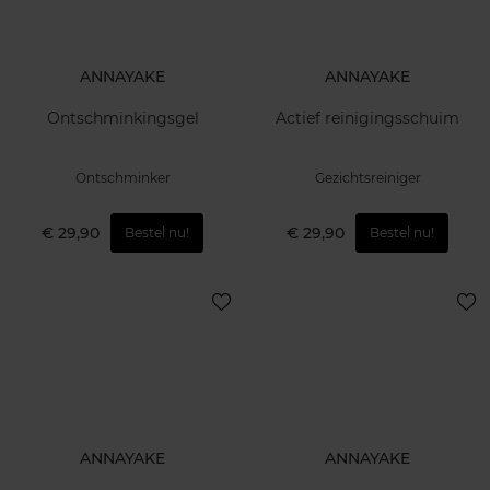
ANNAYAKE
ANNAYAKE
Ontschminkingsgel
Actief reinigingsschuim
Ontschminker
Gezichtsreiniger
€ 29,90
€ 29,90
Bestel nu!
Bestel nu!
ANNAYAKE
ANNAYAKE