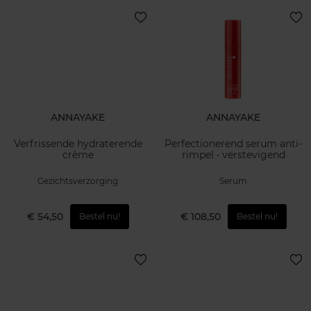
ANNAYAKE
ANNAYAKE
Verfrissende hydraterende
Perfectionerend serum anti-
crème
rimpel • verstevigend
Gezichtsverzorging
Serum
€ 54,50
€ 108,50
Bestel nu!
Bestel nu!