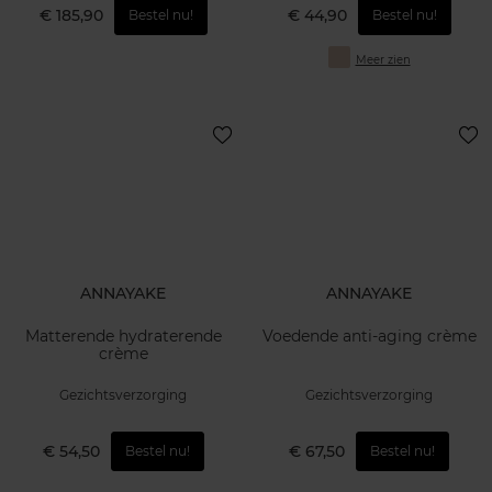
€ 185,90
€ 44,90
Bestel nu!
Bestel nu!
Meer zien
ANNAYAKE
ANNAYAKE
Matterende hydraterende
Voedende anti-aging crème
crème
Gezichtsverzorging
Gezichtsverzorging
€ 54,50
€ 67,50
Bestel nu!
Bestel nu!