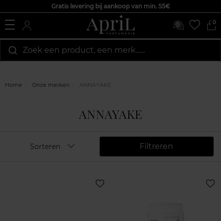
Gratis levering bij aankoop van min. 55€
0
Zoek een product, een merk…...
Home
Onze merken
ANNAYAKE
ANNAYAKE
Filtreren
Sorteren