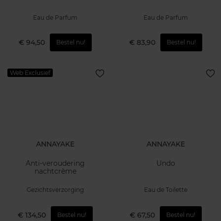
Eau de Parfum
Eau de Parfum
€ 94,50
€ 83,90
Bestel nu!
Bestel nu!
Web Exclusief
ANNAYAKE
ANNAYAKE
Anti-veroudering
Undo
nachtcrème
Gezichtsverzorging
Eau de Toilette
€ 134,50
€ 67,50
Bestel nu!
Bestel nu!