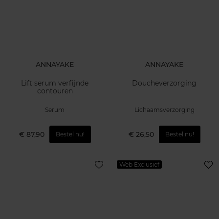
ANNAYAKE
ANNAYAKE
Lift serum verfijnde
Doucheverzorging
contouren
Serum
Lichaamsverzorging
€ 87,90
€ 26,50
Bestel nu!
Bestel nu!
Web Exclusief