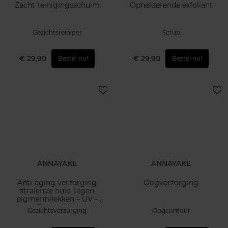
Zacht reinigingsschuim
Ophelderende exfoliant
Gezichtsreiniger
Scrub
€ 29,90
€ 29,90
Bestel nu!
Bestel nu!
ANNAYAKE
ANNAYAKE
Anti-aging verzorging
Oogverzorging
stralende huid Tegen
pigmentvlekken – UV –
Blauw licht
Gezichtsverzorging
Oogcontour