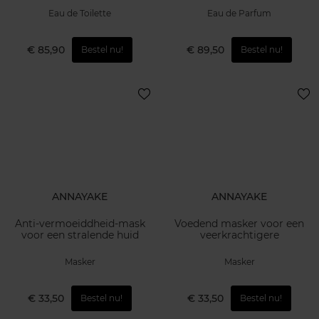
Eau de Toilette
Eau de Parfum
€ 85,90
€ 89,50
Bestel nu!
Bestel nu!
ANNAYAKE
ANNAYAKE
Anti-vermoeiddheid-mask
Voedend masker voor een
voor een stralende huid
veerkrachtigere
Masker
Masker
€ 33,50
€ 33,50
Bestel nu!
Bestel nu!