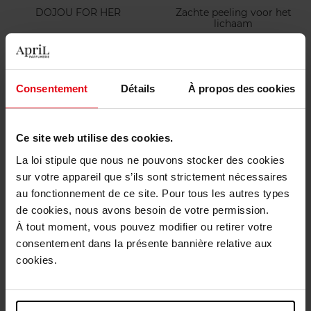
DOJOU FOR HER
Zachte peeling voor het
lichaam
Eau de Parfum
Lichaamsverzorging
€ 89,50
€ 29,90
Bestel nu!
Bestel nu!
Consentement
Détails
À propos des cookies
Ce site web utilise des cookies.
La loi stipule que nous ne pouvons stocker des cookies
sur votre appareil que s’ils sont strictement nécessaires
au fonctionnement de ce site. Pour tous les autres types
de cookies, nous avons besoin de votre permission.
À tout moment, vous pouvez modifier ou retirer votre
ANNAYAKE
ANNAYAKE
consentement dans la présente bannière relative aux
Voedende handcrème
Voedend serum anti-stress
cookies.
Lichaamsverzorging
Serum