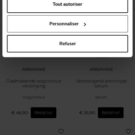
Tout autoriser
€ 20,90
€ 55,90
Bestel nu!
Bestel nu!
Personnaliser
Refuser
ANNAYAKE
ANNAYAKE
Gladmakende oogcontour
Verstevigend antirimpel
verzorging
serum
Oogcontour
Serum
€ 46,90
€ 55,90
Bestel nu!
Bestel nu!