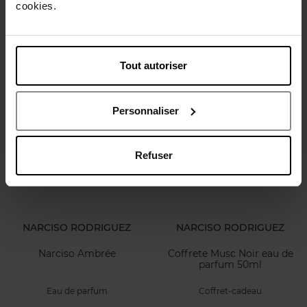
cookies.
Pochette avec Miroir
Narciso
CADEAU
Brume parfumée
Tout autoriser
Voir la fiche
Voir la fiche
Personnaliser
Nouveauté
Refuser
NARCISO RODRIGUEZ
NARCISO RODRIGUEZ
Narciso Ambrée
Coffrete Musc Noir eau de
parfum 50ml
Eau de parfum
Coffret-cadeau