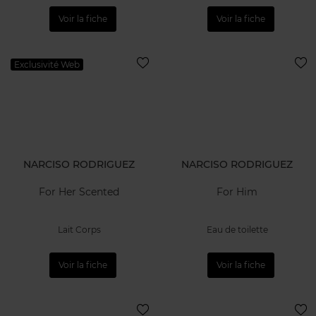
Voir la fiche
Voir la fiche
Exclusivité Web
NARCISO RODRIGUEZ
NARCISO RODRIGUEZ
For Her Scented
For Him
Lait Corps
Eau de toilette
Voir la fiche
Voir la fiche