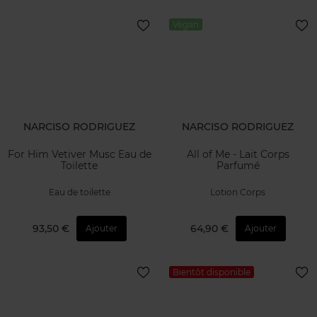
Vegan
NARCISO RODRIGUEZ
NARCISO RODRIGUEZ
For Him Vetiver Musc Eau de
All of Me - Lait Corps
Toilette
Parfumé
Eau de toilette
Lotion Corps
93,50 €
64,90 €
Ajouter
Ajouter
Bientôt disponible