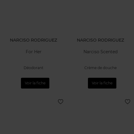
NARCISO RODRIGUEZ
NARCISO RODRIGUEZ
For Her
Narciso Scented
Déodorant
Crème de douche
Voir la fiche
Voir la fiche