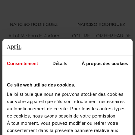
NARCISO RODRIGUEZ
NARCISO RODRIGUEZ
All of Me Eau de Parfum
COFFRET FOR HER EAU DE
TOILETTE
Eau de parfum
Consentement
Détails
À propos des cookies
84,50 €
91,90 €
Ajouter
Ajouter
Ce site web utilise des cookies.
Exclusivité Web
La loi stipule que nous ne pouvons stocker des cookies
sur votre appareil que s’ils sont strictement nécessaires
au fonctionnement de ce site. Pour tous les autres types
de cookies, nous avons besoin de votre permission.
À tout moment, vous pouvez modifier ou retirer votre
NARCISO RODRIGUEZ
NARCISO RODRIGUEZ
consentement dans la présente bannière relative aux