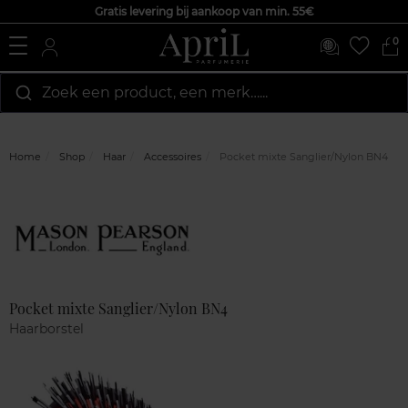
Gratis levering bij aankoop van min. 55€
0
Zoek een product, een merk…...
Home
Shop
Haar
Accessoires
Pocket mixte Sanglier/Nylon BN4
Marque
Klantenreviews
Pocket mixte Sanglier/Nylon BN4
Haarborstel