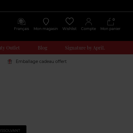
0
Français
Mon magasin
Wishlist
Compte
Mon panier
ty Outlet
Blog
Signature by ApriL
Emballage cadeau offert
ISSOLVANT