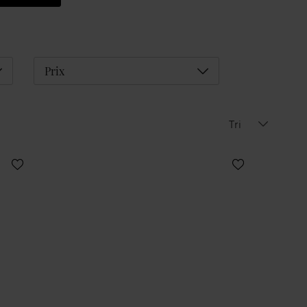
éplier
Déplier
Prix
Tri