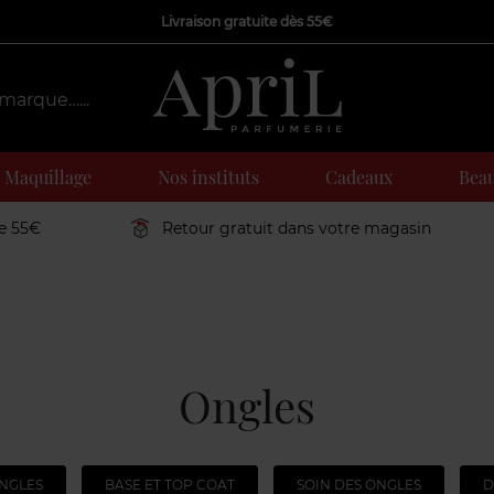
Livraison gratuite dès 55€
Maquillage
Nos instituts
Cadeaux
Beau
de 55€
Retour gratuit dans votre magasin
Ongles
ONGLES
BASE ET TOP COAT
SOIN DES ONGLES
D