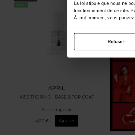
La loi stipule que nous ne po
Vegan
fonctionnement de ce site. P
À tout moment, vous pouvez m
Refuser
APRIL
KISS THE RING - BASE & TOP COAT
Base et top coat
4,90 €
Ajouter