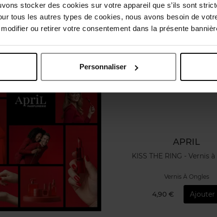
uvons stocker des cookies sur votre appareil que s’ils sont stri
Vegan
our tous les autres types de cookies, nous avons besoin de votr
odifier ou retirer votre consentement dans la présente bannière
Personnaliser
APRIL
KISS THE RING - Vernis à
Vernis À Ongles
4,90 €
Ajouter