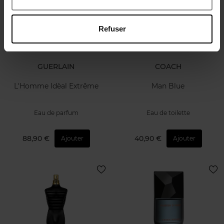
Refuser
GUERLAIN
COACH
L'Homme Idèal Extrême
Man Blue
Eau de parfum
Eau de toilette
88,90 €
40,90 €
Ajouter
Ajouter