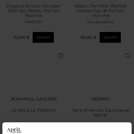
Emporio Armani Stronger
Azzaro The Most Wanted
With You Absolu Parfum
Intense Eau de Parfum
Homme
Homme
PARFUM
Eau de parfum
112,90 €
96,90 €
Ajouter
Ajouter
JEAN PAUL GAULTIER
HERMES
LE MALE LE PARFUM
Terre d'Hermès Eau Intense
Vétiver
Eau de parfum
Eau de parfum