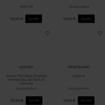
PARFUM
Eau de toilette
93,50 €
112,90 €
Ajouter
Ajouter
AZZARO
MONTBLANC
Azzaro The Most Wanted
Legend
Intense Eau de Parfum
Homme
Eau de parfum
Eau de parfum
130,50 €
75,90 €
Ajouter
Ajouter