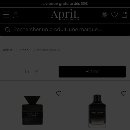
Livraison gratuite dès 55€
0
Rechercher un produit, une marque…...
Accueil
Shop
Cadeaux pour lui
Filtrer
Tri