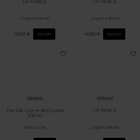
LIP PENCIL
LIP PENCIL
Crayon à lèvres
Crayon à lèvres
41,50 €
41,50 €
Ajouter
Ajouter
SENSAI
SENSAI
The Silk Crème de Douche
LIP PENCIL
200 ml
Gel Douche
Crayon à lèvres