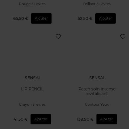
Rouge à Lèvres
Brillant à Lèvres
65,50 €
52,50 €
Ajouter
Ajouter
SENSAI
SENSAI
LIP PENCIL
Patch soin intense
revitalisant
Crayon à lèvres
Contour Yeux
41,50 €
139,90 €
Ajouter
Ajouter