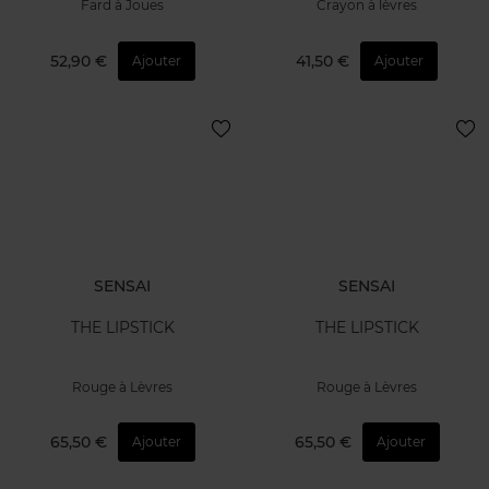
Fard à Joues
Crayon à lèvres
52,90 €
41,50 €
Ajouter
Ajouter
SENSAI
SENSAI
THE LIPSTICK
THE LIPSTICK
Rouge à Lèvres
Rouge à Lèvres
65,50 €
65,50 €
Ajouter
Ajouter