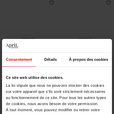
SENSAI
SENSAI
EYE COLOUR PALETTE
EYE COLOUR PALETTE
Consentement
Détails
À propos des cookies
Ombre à paupières
Ombre à paupières
55,90 €
55,90 €
Ajouter
Ajouter
Ce site web utilise des cookies.
La loi stipule que nous ne pouvons stocker des cookies
sur votre appareil que s’ils sont strictement nécessaires
au fonctionnement de ce site. Pour tous les autres types
de cookies, nous avons besoin de votre permission.
À tout moment, vous pouvez modifier ou retirer votre