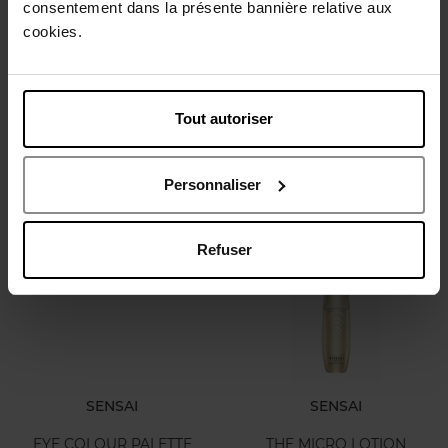
consentement dans la présente bannière relative aux
cookies.
SENSAI
SENSAI
ADVANCED DAY CREAM
Crème Visage Absolute Silk
Cream 40 Ml
Tout autoriser
Crème Jour
Crème Visage
Personnaliser
139,50 €
220,50 €
Ajouter
Ajouter
Refuser
SENSAI
SENSAI
EYE COLOUR PALETTE
THE MICRO LOTION