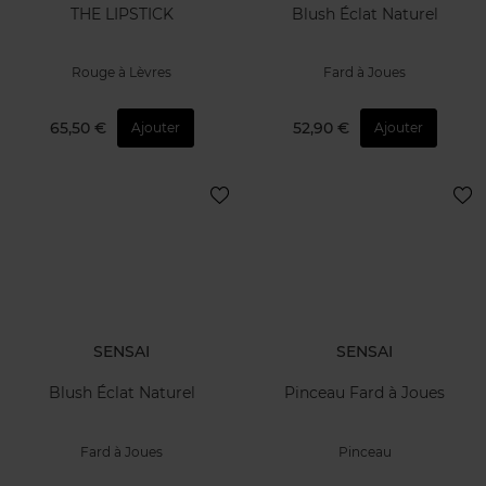
THE LIPSTICK
Blush Éclat Naturel
Rouge à Lèvres
Fard à Joues
65,50 €
52,90 €
Ajouter
Ajouter
SENSAI
SENSAI
Blush Éclat Naturel
Pinceau Fard à Joues
Fard à Joues
Pinceau