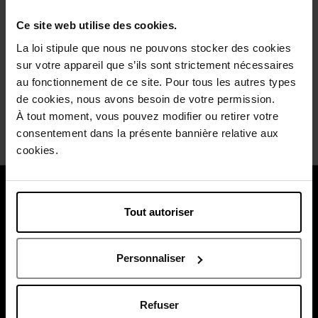
Ce site web utilise des cookies.
La loi stipule que nous ne pouvons stocker des cookies
sur votre appareil que s’ils sont strictement nécessaires
au fonctionnement de ce site. Pour tous les autres types
Livraison
Retour gratuit
Emballage
de cookies, nous avons besoin de votre permission.
gratuite
dans votre
cadeau
À tout moment, vous pouvez modifier ou retirer votre
à partir de 55€
magasin
offert
consentement dans la présente bannière relative aux
cookies.
À propos de nous
Tout autoriser
Nos services
Payez en toute sécurité
Personnaliser
Refuser