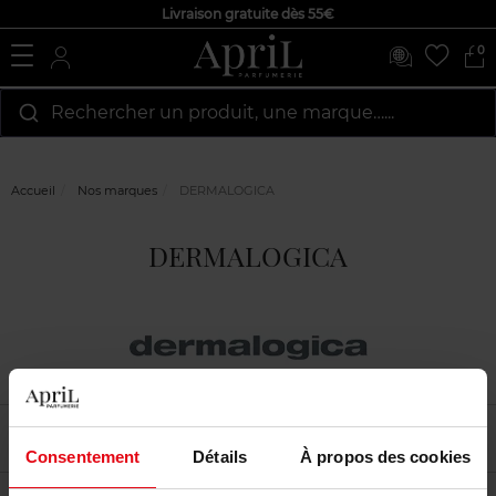
Livraison gratuite dès 55€
0
Rechercher un produit, une marque…...
Accueil
Nos marques
DERMALOGICA
DERMALOGICA
Filtrer
Tri
Consentement
Détails
À propos des cookies