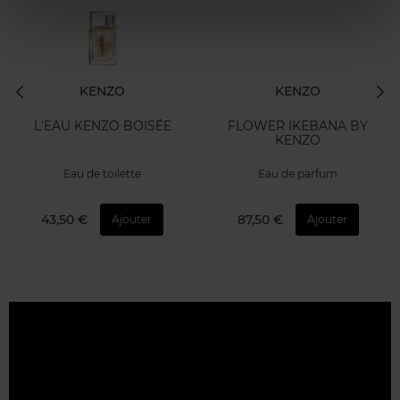
KENZO
KENZO
L'EAU KENZO BOISÉE
FLOWER IKEBANA BY
KENZO
Eau de toilette
Eau de parfum
43,50 €
87,50 €
Ajouter
Ajouter