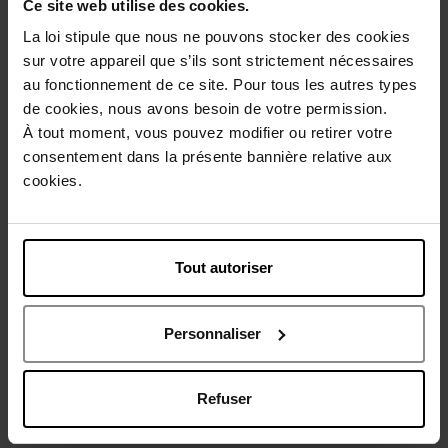
Ce site web utilise des cookies.
La loi stipule que nous ne pouvons stocker des cookies
sur votre appareil que s’ils sont strictement nécessaires
au fonctionnement de ce site. Pour tous les autres types
de cookies, nous avons besoin de votre permission.
KENZO
KENZO
À tout moment, vous pouvez modifier ou retirer votre
consentement dans la présente bannière relative aux
L'EAU KENZO POUR HOMME
FLOWER BY KENZO POPPY
BOUQUET
cookies.
Eau de toilette
Eau de toilette
43,50 €
54,90 €
Ajouter
Ajouter
Tout autoriser
Personnaliser
NOUVEAUTÉS
Refuser