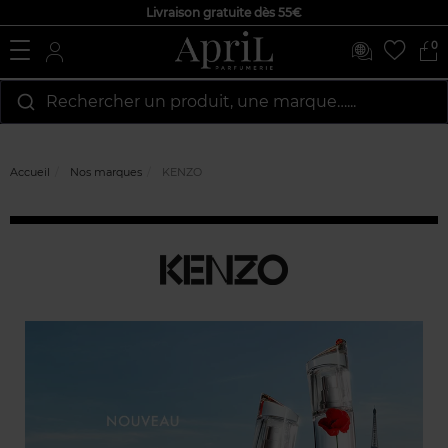
Livraison gratuite dès 55€
0
Rechercher un produit, une marque…...
Accueil
Nos marques
KENZO