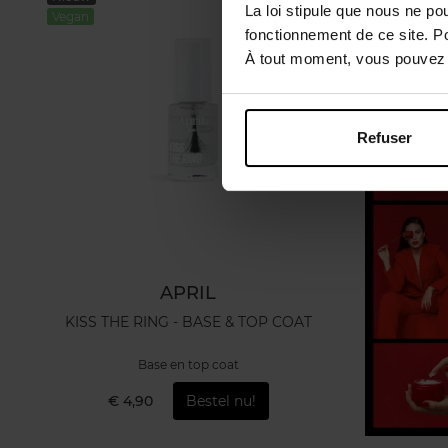
La loi stipule que nous ne po
Vegan
fonctionnement de ce site. P
À tout moment, vous pouvez m
Refuser
APRIL
KISS THE RING - BASE & TOP COAT
Base en top coat
€ 4,90
Bestel nu!