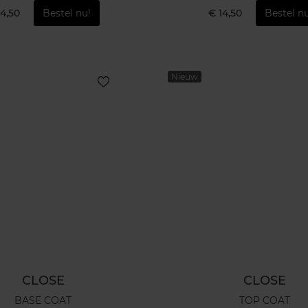
14,50
Bestel nu!
€ 14,50
Bestel nu
Nieuw
CLOSE
CLOSE
BASE COAT
TOP COAT