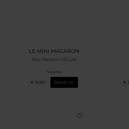
LE MINI MACARON
Mini Macaron GELLAK
Nagellak
€ 13,90
Bestel nu!
€ 