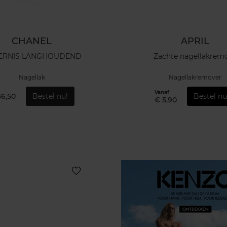
CHANEL
APRIL
VERNIS LANGHOUDEND
Zachte nagellakrem
Nagellak
Nagellakremover
Vanaf
36,50
Bestel nu!
Bestel nu
€ 5,90