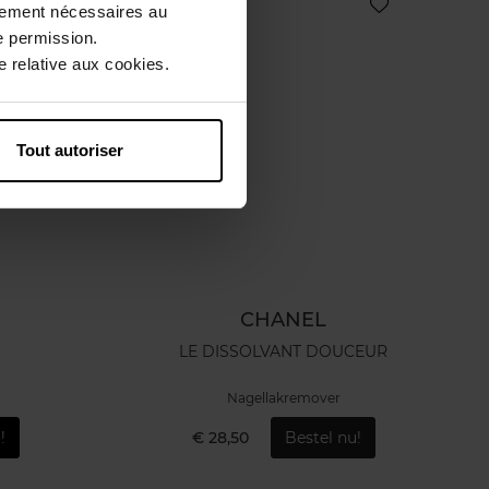
ctement nécessaires au
e permission.
 relative aux cookies.
Tout autoriser
CHANEL
LE DISSOLVANT DOUCEUR
Nagellakremover
!
€ 28,50
Bestel nu!