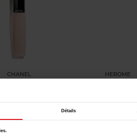
CHANEL
HEROME
L'HUILE CAMÉLIA
Nail Hardener Extra S
Gezichtsverzorging
Nagelverharder
34,90
Bestel nu!
€ 17,50
Bestel nu
Détails
ies.
Nieuw