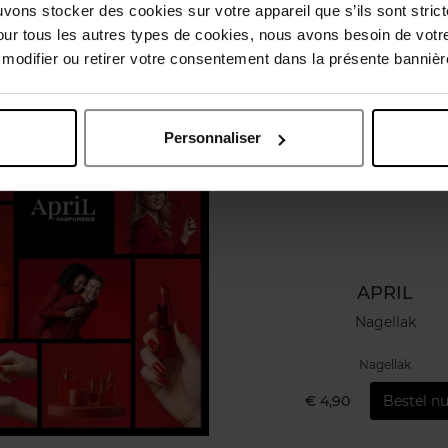
uvons stocker des cookies sur votre appareil que s’ils sont stri
Vegan
our tous les autres types de cookies, nous avons besoin de votr
odifier ou retirer votre consentement dans la présente bannière
Personnaliser
APRIL
Nagellak
Nagellak
€ 4,90
Bestel nu