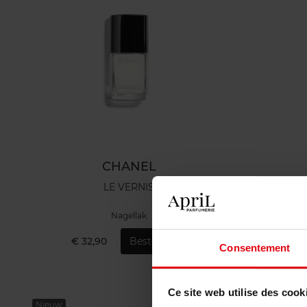
CHANEL
LE VERNIS
Nagellak
€ 32,90
Bestel nu!
€ 
Consentement
Ce site web utilise des cook
Nieuw