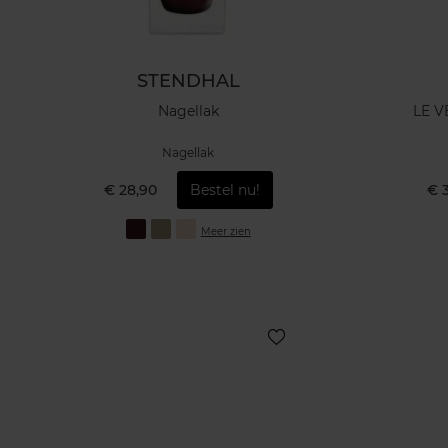
STENDHAL
Nagellak
LE 
Nagellak
€ 28,90
Bestel nu!
€ 
Meer zien