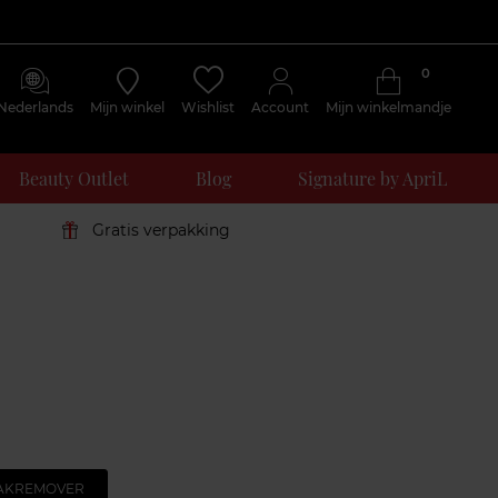
0
Nederlands
Mijn winkel
Wishlist
Account
Mijn winkelmandje
Beauty Outlet
Blog
Signature by ApriL
Gratis verpakking
AKREMOVER