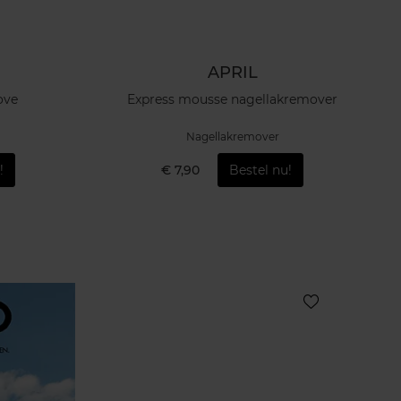
APRIL
ove
Express mousse nagellakremover
Nagellakremover
!
€ 7,90
Bestel nu!