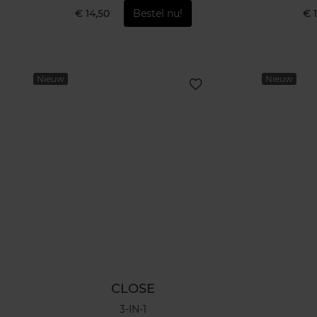
€ 14,50
Bestel nu!
€ 
Nieuw
Nieuw
CLOSE
3-IN-1