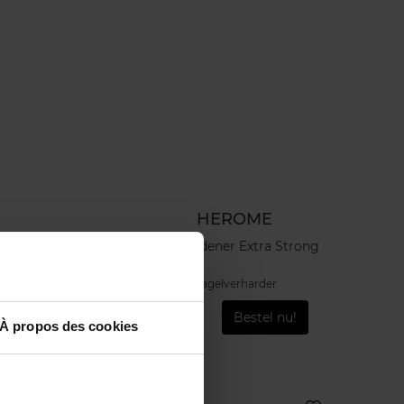
HEROME
trong
Nail Hardener Extra Strong
Nagelverharder
!
€ 16,50
Bestel nu!
À propos des cookies
Nieuw