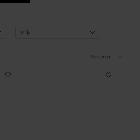
éplier
Déplier
Prijs
Sorteren