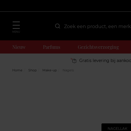
MENU
Nieuw
Parfums
Gezichtsverzorging
Gratis levering bij aanko
Home
Shop
Make-up
Nagels
NAGELLAK