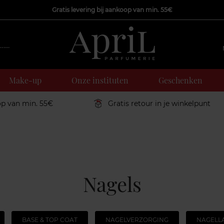
Gratis levering bij aankoop van min. 55€
Make-up
Onze instituten
Geschenken
op van min. 55€
Gratis retour in je winkelpunt
Nagels
BASE & TOP COAT
NAGELVERZORGING
NAGELL