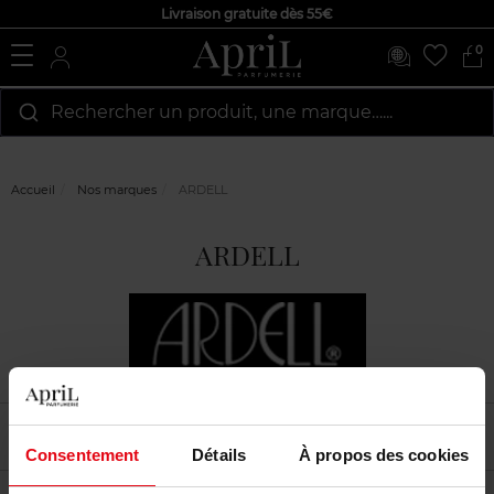
Livraison gratuite dès 55€
0
Rechercher un produit, une marque…...
Accueil
Nos marques
ARDELL
ARDELL
Filtrer
Tri
Consentement
Détails
À propos des cookies