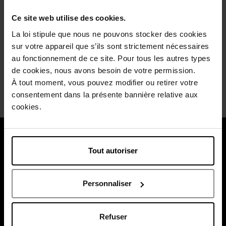
Ce site web utilise des cookies.
La loi stipule que nous ne pouvons stocker des cookies
sur votre appareil que s’ils sont strictement nécessaires
au fonctionnement de ce site. Pour tous les autres types
Livraison
Retour gratuit
Emballage
de cookies, nous avons besoin de votre permission.
gratuite
dans votre
cadeau
À tout moment, vous pouvez modifier ou retirer votre
à partir de 55€
magasin
offert
consentement dans la présente bannière relative aux
cookies.
À propos de nous
Tout autoriser
Nos services
Payez en toute sécurité
Personnaliser
Refuser