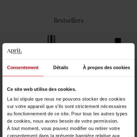
Bestsellers
Consentement
Détails
À propos des cookies
ZADIG & VOLTAIRE
ZADIG & VOLTAIRE
Ce site web utilise des cookies.
This is Really Him! Eau de
This Is Him!
Toilette Intense
La loi stipule que nous ne pouvons stocker des cookies
sur votre appareil que s’ils sont strictement nécessaires
PARFUM
Eau de toilette
au fonctionnement de ce site. Pour tous les autres types
de cookies, nous avons besoin de votre permission.
81,50 €
78,90 €
Ajouter
Ajouter
À tout moment, vous pouvez modifier ou retirer votre
consentement dans la présente bannière relative aux