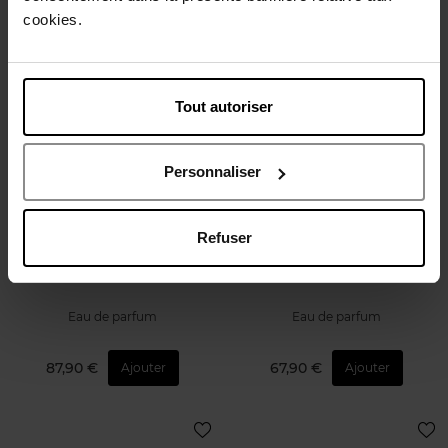
Tri
cookies.
Tous les produits
Bientôt disponible
Bientôt disponible
Tout autoriser
Personnaliser
ZADIG & VOLTAIRE
ZADIG & VOLTAIRE
Refuser
This is Him! Red Hot
This is Her! Red Hot
Eau de parfum
Eau de parfum
87,90 €
67,90 €
Ajouter
Ajouter