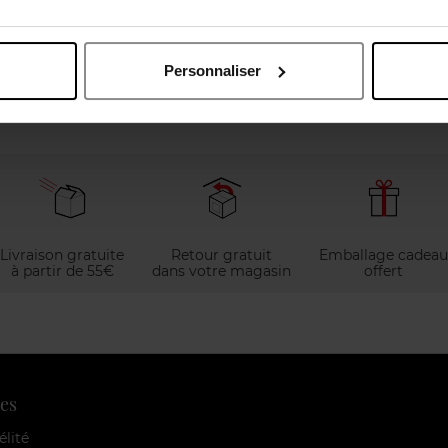
Eau de toilette
Eau de toilette
2,90 €
Ajouter
26,90 €
Ajouter
Personnaliser
Livraison gratuite
Retour gratuit
Emballage cadeau
à partir de 55€
dans votre magasin
offert
es
élité