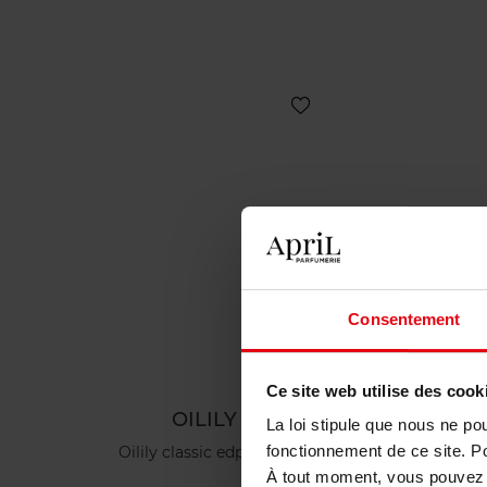
Consentement
Ce site web utilise des cook
OILILY
La loi stipule que nous ne po
fonctionnement de ce site. P
Oilily classic edp 75 ml
Oil
À tout moment, vous pouvez m