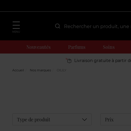
MENU
Nouveautés
Parfums
Soins
Livraison gratuite à partir 
Accueil
Nos marques
OILILY
Déplier
Type de produit
Prix