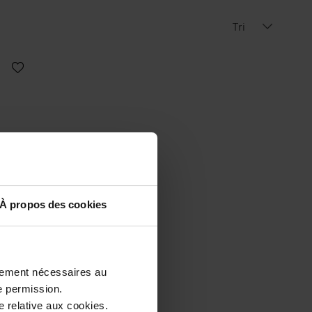
Tri
À propos des cookies
ctement nécessaires au
e permission.
5 ml
 relative aux cookies.