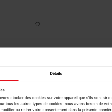
Détails
ies.
OILILY
OILILY
uvons stocker des cookies sur votre appareil que s’ils sont stri
our tous les autres types de cookies, nous avons besoin de votr
ily lucky girl edt 30 ml
Oilily lucky girl edt 7
odifier ou retirer votre consentement dans la présente bannière