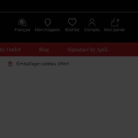
0
Français
Mon magasin
Wishlist
Compte
Mon panier
ty Outlet
Blog
Signature by ApriL
Emballage cadeau offert