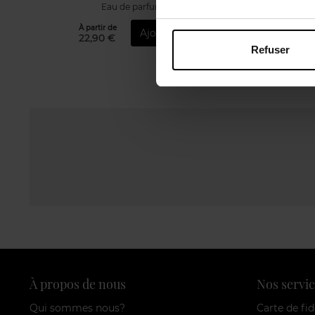
Eau de parfum
À partir de
Ajouter
2
22,90 €
Refuser
À propos de nous
Nos servic
Qui sommes nous?
Carte de fid