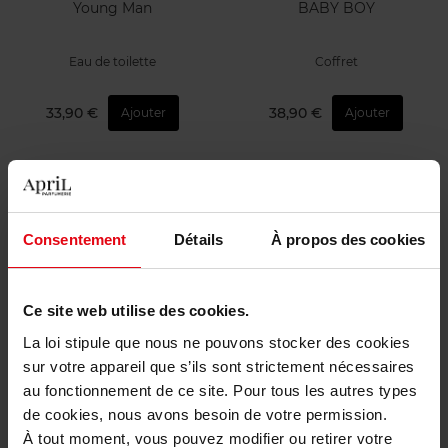
Young Man
BABY BOY
Eau de toilette
Coffret
33,90 €
38,90 €
Ajouter
Ajouter
Bientôt disponible
Bientôt disponible
Consentement
Détails
À propos des cookies
Ce site web utilise des cookies.
IKKS
IKKS
La loi stipule que nous ne pouvons stocker des cookies
BABY GIRLS
BE FREE SPIRIT
sur votre appareil que s’ils sont strictement nécessaires
au fonctionnement de ce site. Pour tous les autres types
Coffret
Eau de toilette
de cookies, nous avons besoin de votre permission.
À tout moment, vous pouvez modifier ou retirer votre