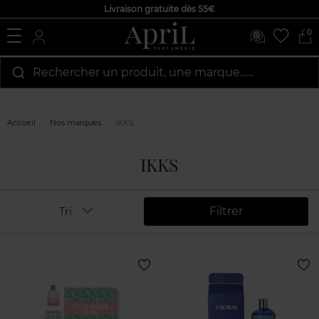
Livraison gratuite dès 55€
0
Rechercher un produit, une marque…...
Accueil
Nos marques
IKKS
IKKS
Filtrer
Tri