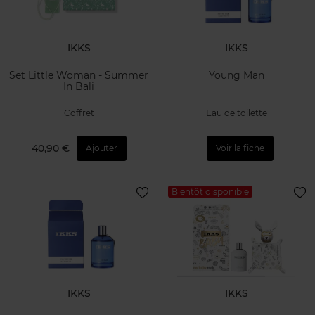
IKKS
IKKS
Set Little Woman - Summer
Young Man
In Bali
Coffret
Eau de toilette
40,90 €
Ajouter
Voir la fiche
Bientôt disponible
IKKS
IKKS