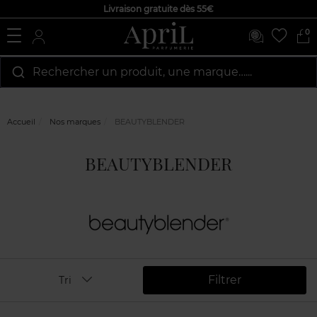
Livraison gratuite dès 55€
0
Rechercher un produit, une marque…...
Accueil
Nos marques
BEAUTYBLENDER
BEAUTYBLENDER
Filtrer
Tri