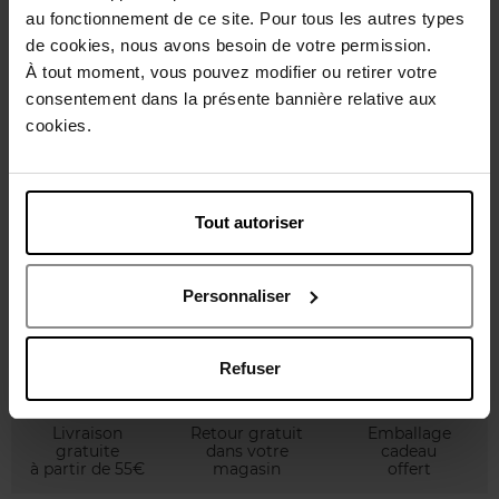
au fonctionnement de ce site. Pour tous les autres types
de cookies, nous avons besoin de votre permission.
À tout moment, vous pouvez modifier ou retirer votre
BEAUTYBLENDER
consentement dans la présente bannière relative aux
beautyblender original pink
cookies.
Tout autoriser
19,90 €
Ajouter
Personnaliser
Refuser
Livraison
Retour gratuit
Emballage
gratuite
dans votre
cadeau
à partir de 55€
magasin
offert