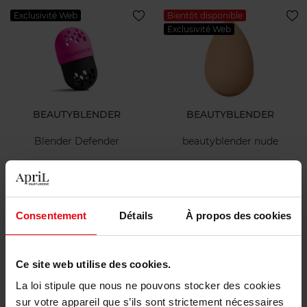
Exclusivité Web
Bientôt disponible
Exclusivité Web
BEAUTYBLENDER
BEAUTYBLENDER
Blender Defender
beautyblender nude
8,00 €
19,90 €
Ajouter
Ajouter
Consentement
Détails
À propos des cookies
8,00 €
Bientôt disponible
Ce site web utilise des cookies.
La loi stipule que nous ne pouvons stocker des cookies
sur votre appareil que s’ils sont strictement nécessaires