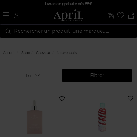
Livraison gratuite dès 55€
0
Rechercher un produit, une marque…...
Accueil
Shop
Cheveux
Nouveautés
Filtrer
Tri