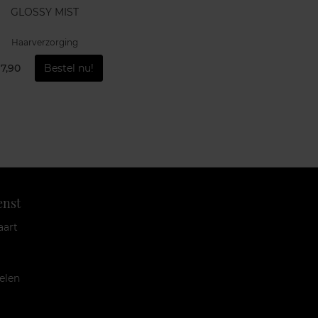
GLOSSY MIST
Haarverzorging
17,90
Bestel nu!
enst
aart
elen