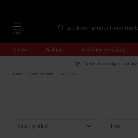
MENU
Nieuw
Parfums
Gezichtsverzorging
Gratis levering bij aanko
Home
Onze merken
KAMI CURE
Déplier
Soort product
Prijs