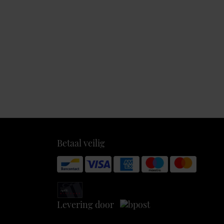
Betaal veilig
Levering door