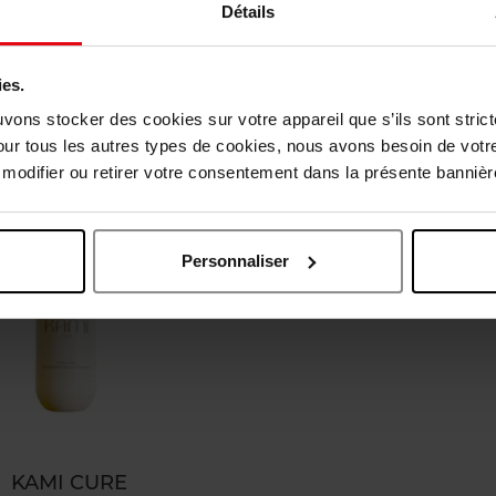
Haarverzorging
Geschenkset
Détails
18,90
Bestel nu!
€ 129,50
Bestel n
ies.
uvons stocker des cookies sur votre appareil que s’ils sont stri
our tous les autres types de cookies, nous avons besoin de votr
odifier ou retirer votre consentement dans la présente bannière
Personnaliser
KAMI CURE