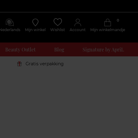
0
Nederlands
Mijn winkel
Wishlist
Account
Mijn winkelmandje
Beauty Outlet
Blog
Signature by ApriL
Gratis verpakking