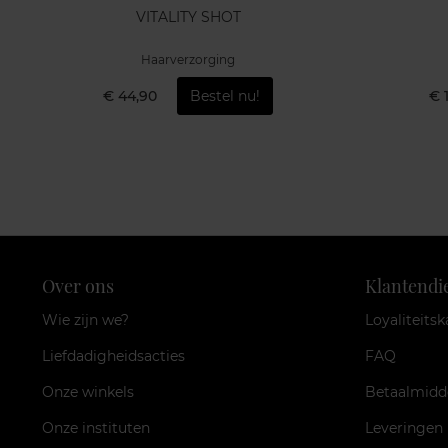
VITALITY SHOT
Haarverzorging
€ 44,90
Bestel nu!
€ 
Over ons
Klantendi
Wie zijn we?
Loyaliteitsk
Liefdadigheidsacties
FAQ
Onze winkels
Betaalmidd
Onze instituten
Leveringen