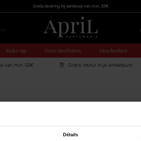
Gratis levering bij aankoop van min. 55€
Make-up
Onze instituten
Geschenken
op van min. 55€
Gratis retour in je winkelpunt
ot
Détails