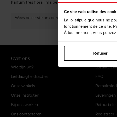
Parfum très floral, ma belle-mère l'adore ;-)
Ce site web utilise des cook
Wees de eerste om deze commentaar te evalueren.
La loi stipule que nous ne po
fonctionnement de ce site. P
À tout moment, vous pouvez m
Refuser
Over ons
Klantendi
Wie zijn we?
Loyaliteitsk
Liefdadigheidsacties
FAQ
Onze winkels
Betaalmidd
Onze instituten
Leveringen
Bij ons werken
Retourbelei
Ons contacteren
Registreer 