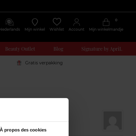
0
Nederlands
Mijn winkel
Wishlist
Account
Mijn winkelmandje
Beauty Outlet
Blog
Signature by ApriL
Gratis verpakking
À propos des cookies