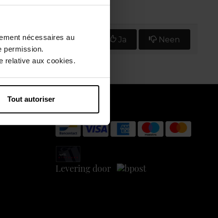
ctement nécessaires au
Vind u deze mening nuttig?
Ja
Neen
e permission.
 relative aux cookies.
Tout autoriser
Betaal veilig
Levering door