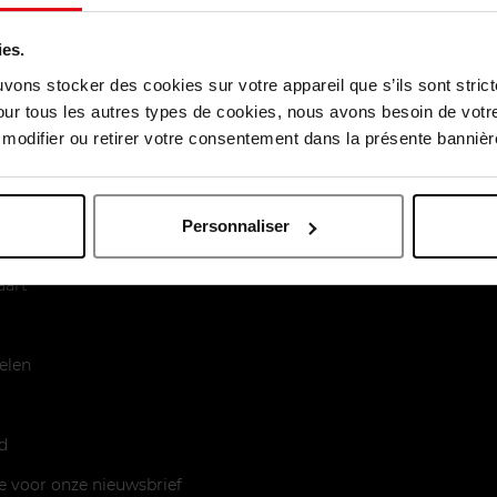
ies.
uvons stocker des cookies sur votre appareil que s’ils sont stri
our tous les autres types de cookies, nous avons besoin de votr
odifier ou retirer votre consentement dans la présente bannière
Personnaliser
enst
aart
elen
d
je voor onze nieuwsbrief