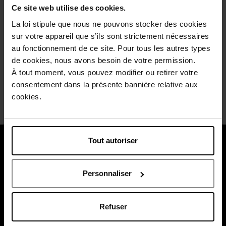
de suite un effet bonne mine. La poudre ne laisse pas de
Ce site web utilise des cookies.
traces et tient toute la journée. Je recommande ce produit
à toutes les femmes qui aiment le maquillage naturel et
La loi stipule que nous ne pouvons stocker des cookies
lumineux.
sur votre appareil que s’ils sont strictement nécessaires
au fonctionnement de ce site. Pour tous les autres types
Wees de eerste om deze commentaar te evalueren.
de cookies, nous avons besoin de votre permission.
Vind u deze mening nuttig?
Ja
À tout moment, vous pouvez modifier ou retirer votre
consentement dans la présente bannière relative aux
Neen
cookies.
Tout autoriser
Over ons
Klantendienst
Personnaliser
Betaal veilig
Refuser