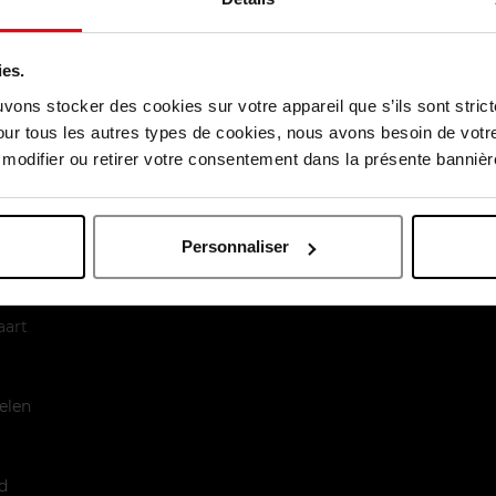
é pendant un mois, 2 fois par jour. J'ai vraiment remarqué que
er sur tout mon visage, le flacon est très pratique à utiliser ca
i dans mon meuble! Je continuerai certainement à utiliser ce s
ies.
uvons stocker des cookies sur votre appareil que s’ils sont stri
our tous les autres types de cookies, nous avons besoin de votr
odifier ou retirer votre consentement dans la présente bannière
Personnaliser
enst
aart
elen
d