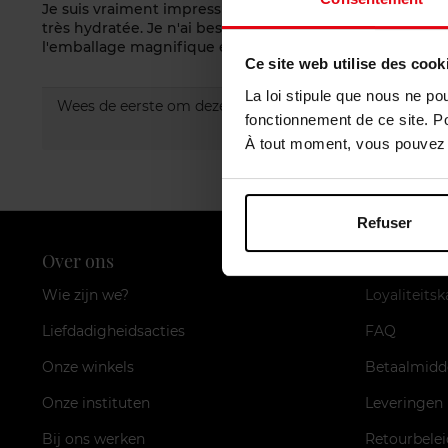
Je suis vraiment impressionnée par ce sérum Je l'ai test
très hydratée. Je n'ai besoin que de 2 pompes pour appliqu
l'emballage magnifique et très luxueux. Il est très jol
Ce site web utilise des cook
La loi stipule que nous ne po
Wees de eerste om deze commentaar te evalueren.
fonctionnement de ce site. P
À tout moment, vous pouvez m
Refuser
Over ons
Klantendi
Wie zijn we?
Loyaliteitsk
Liefdadigheidsacties
FAQ
Onze winkels
Betaalmidd
Onze instituten
Leveringen
Bij ons werken
Retourbelei