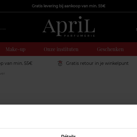
Gratis levering bij aankoop van min. 55€
Make-up
Onze instituten
Geschenken
op van min. 55€
Gratis retour in je winkelpunt
ver
Détails