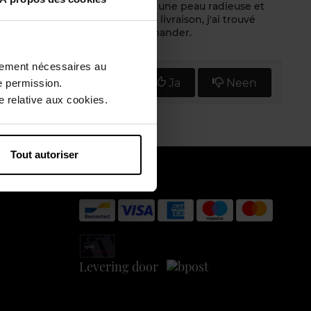
 je me levais à chaque fois avec une peau radieuse et
r il se dose facilement. Dès la livraison, j'ai trouvé
érum et je ne peux que le recommander.
ctement nécessaires au
Vind u deze mening nuttig?
Ja
Neen
e permission.
 relative aux cookies.
Tout autoriser
Betaal veilig
Levering door