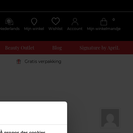
0
Nederlands
Mijn winkel
Wishlist
Account
Mijn winkelmandje
Beauty Outlet
Blog
Signature by ApriL
Gratis verpakking
À propos des cookies