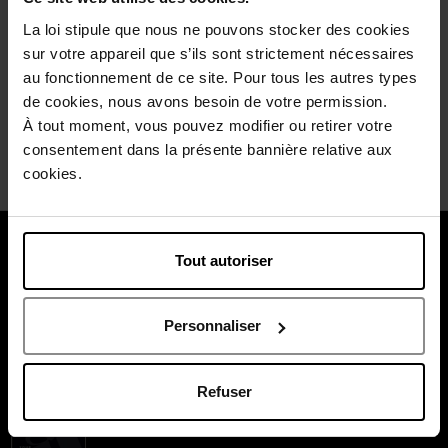
Je l'utilise depuis quelques semaines er mes rides
commencent effectivement à diminuer.
La loi stipule que nous ne pouvons stocker des cookies
sur votre appareil que s’ils sont strictement nécessaires
Wees de eerste om deze commentaar te evalueren.
au fonctionnement de ce site. Pour tous les autres types
Vind u deze mening nuttig?
Ja
de cookies, nous avons besoin de votre permission.
À tout moment, vous pouvez modifier ou retirer votre
Neen
consentement dans la présente bannière relative aux
cookies.
Over ons
Tout autoriser
Klantendienst
Personnaliser
Betaal veilig
Refuser