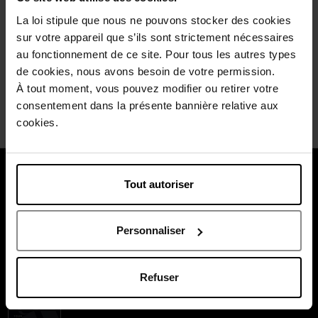
un produit qui s'étale facilement. Je ne pourrais plus m'en
passer et je le recommande vivement!
La loi stipule que nous ne pouvons stocker des cookies
sur votre appareil que s’ils sont strictement nécessaires
Wees de eerste om deze commentaar te evalueren.
au fonctionnement de ce site. Pour tous les autres types
Vind u deze mening nuttig?
Ja
de cookies, nous avons besoin de votre permission.
À tout moment, vous pouvez modifier ou retirer votre
Neen
consentement dans la présente bannière relative aux
cookies.
Over ons
Tout autoriser
Klantendienst
Personnaliser
Betaal veilig
Refuser