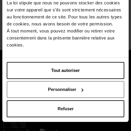
La loi stipule que nous ne pouvons stocker des cookies
Wees de eerste om deze commentaar te evalueren.
sur votre appareil que s’ils sont strictement nécessaires
Vind u deze mening nuttig?
Ja
au fonctionnement de ce site. Pour tous les autres types
de cookies, nous avons besoin de votre permission.
Neen
À tout moment, vous pouvez modifier ou retirer votre
consentement dans la présente bannière relative aux
cookies.
Over ons
Tout autoriser
Klantendienst
Betaal veilig
Personnaliser
Refuser