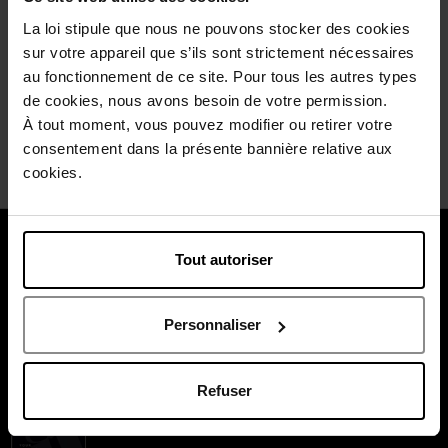
compte bien le racheter. Je le conseille! A offrir ou à s offrir
!
La loi stipule que nous ne pouvons stocker des cookies
sur votre appareil que s’ils sont strictement nécessaires
Wees de eerste om deze commentaar te evalueren.
au fonctionnement de ce site. Pour tous les autres types
Vind u deze mening nuttig?
Ja
de cookies, nous avons besoin de votre permission.
À tout moment, vous pouvez modifier ou retirer votre
Neen
consentement dans la présente bannière relative aux
cookies.
Over ons
Tout autoriser
Klantendienst
Personnaliser
Betaal veilig
Refuser