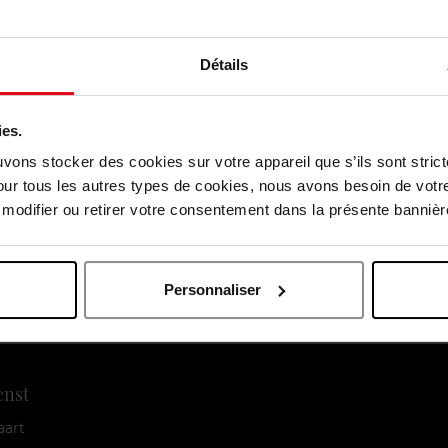
lité d'étalement, c'est un excellent choix.
Détails
 votre peau. Les imperfections ont été éliminées et la peau irri
journée, ma peau était encore très nette et soignée.
ies.
ois trop de produit. Il faut faire attention à ne pas appuyer tr
uvons stocker des cookies sur votre appareil que s’ils sont stri
our tous les autres types de cookies, nous avons besoin de votr
odifier ou retirer votre consentement dans la présente bannière
Personnaliser
enst
aart