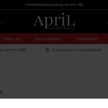
Gratis levering bij aankoop van min. 55€
Make-up
Onze instituten
Geschenken
op van min. 55€
Gratis retour in je winkelpunt
ls