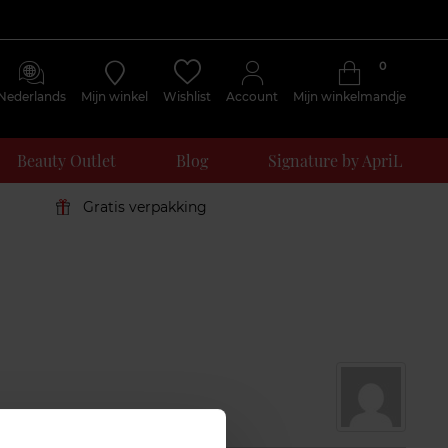
0
Nederlands
Mijn winkel
Wishlist
Account
Mijn winkelmandje
Beauty Outlet
Blog
Signature by ApriL
Gratis verpakking