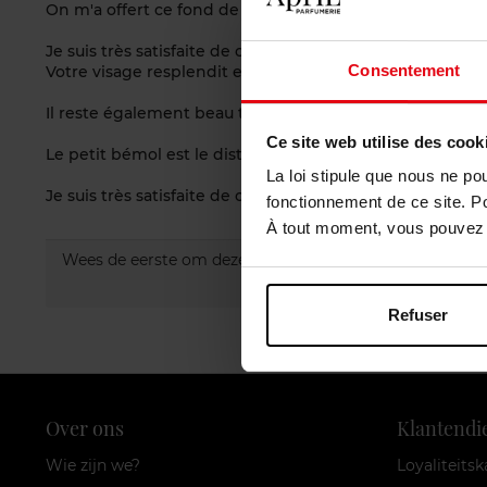
On m'a offert ce fond de teint pour le tester.
Je suis très satisfaite de ce fond de teint. Grâce à sa faci
Consentement
Votre visage resplendit et le fond de teint prend soin de
Il reste également beau toute la journée, à la fin de la 
Ce site web utilise des cook
Le petit bémol est le distributeur à pompe, qui donne parf
La loi stipule que nous ne po
Je suis très satisfaite de ce fond de teint.
fonctionnement de ce site. P
À tout moment, vous pouvez m
Wees de eerste om deze commentaar te evalueren.
Refuser
Over ons
Klantendi
Wie zijn we?
Loyaliteitsk