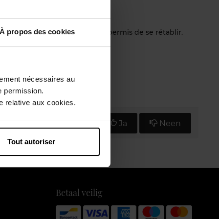
À propos des cookies
tée a été soignée, ce qui lui a permis de se rétablir.
op fort sur le distributeur.
ctement nécessaires au
e permission.
 relative aux cookies.
Vind u deze mening nuttig?
Ja
Neen
Tout autoriser
Betaal veilig