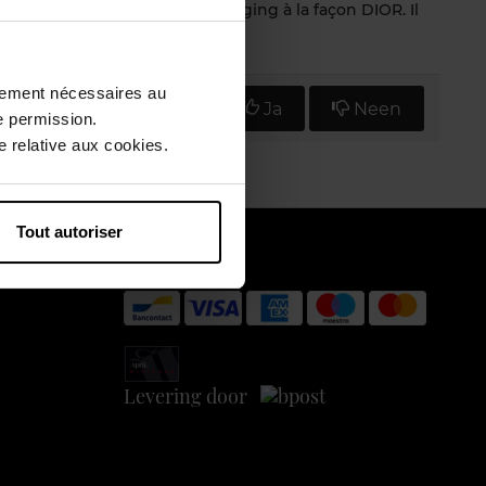
ur un résultat parfait. Joli packaging à la façon DIOR. Il
ctement nécessaires au
Vind u deze mening nuttig?
Ja
Neen
e permission.
 relative aux cookies.
Tout autoriser
Betaal veilig
Levering door