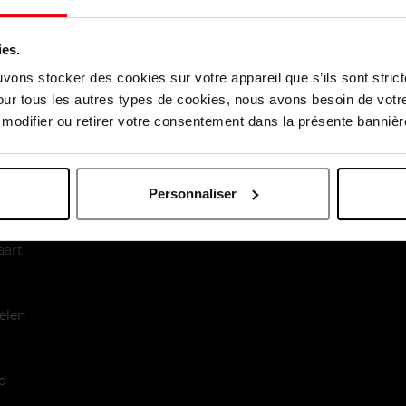
es carnations !!! Il est léger mais il couvre touts les défauts. Po
te un blush et c est suffisant pour un joli teint toute la journée
ies.
uvons stocker des cookies sur votre appareil que s’ils sont stri
our tous les autres types de cookies, nous avons besoin de votr
odifier ou retirer votre consentement dans la présente bannière
Personnaliser
enst
aart
elen
d