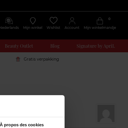
0
Nederlands
Mijn winkel
Wishlist
Account
Mijn winkelmandje
Beauty Outlet
Blog
Signature by ApriL
Gratis verpakking
À propos des cookies