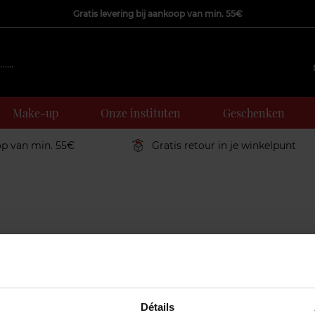
Gratis levering bij aankoop van min. 55€
Make-up
Onze instituten
Geschenken
op van min. 55€
Gratis retour in je winkelpunt
Détails