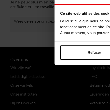
Je ne peux plus m en passer !!! Il est parfait pour toutes l
est fluide et il se travaille facilement. Moi, je rajoute jus
Ce site web utilise des cook
La loi stipule que nous ne po
Wees de eerste om deze commentaar te evalueren.
fonctionnement de ce site. P
À tout moment, vous pouvez m
Refuser
Over ons
Klantendi
Wie zijn we?
Loyaliteitsk
Liefdadigheidsacties
FAQ
Onze winkels
Betaalmidd
Onze instituten
Leveringen
Bij ons werken
Retourbelei